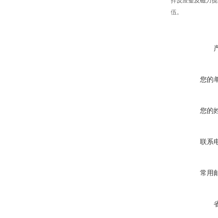
拌反应釜及磁力搅
伍。
您的
您的
联系
常用