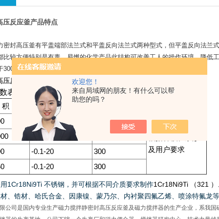
氢高压反应釜产品特点
力密封高压釜有平盖端部法兰式和平盖反向法兰式两种型式，但平盖反向法兰
都比较方便特别是有毒、易燃的化学产品此结构可改善工人的操作环境，降低
于
3000L
以下的工况条件下。
氢高压反应釜产品特点
欢迎您！
来自局域网的朋友！有什么可以帮
数表：
助您的吗？
 积（L）
设计压力（MPa）
设计温度（℃）
搅拌转速（rpm）
00
-0.1-20
300
000
-0.1-20
300
根据容积、浆形
及用户要求
00
-0.1-20
300
50
-0.1-20
300
采用
1Cr18Ni9Ti
不锈钢，并可根据不同介质要求制作
1Cr18Ni9Ti
（
321
）
钽材、锆材、哈氏合金、因康镍、蒙乃尔、内衬聚四氟乙烯、喷涂特氟龙
限公司是国内专业生产磁力搅拌静密封高压反应釜及磁力搅拌器的生产企业，系我国