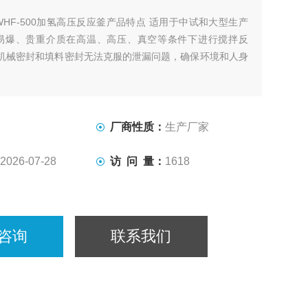
WHF-500加氢高压反应釜产品特点 适用于中试和大型生产
易爆、贵重介质在高温、高压、真空等条件下进行搅拌反
了机械密封和填料密封无法克服的泄漏问题，确保环境和人身
厂商性质：
生产厂家
2026-07-28
访 问 量：
1618
咨询
联系我们