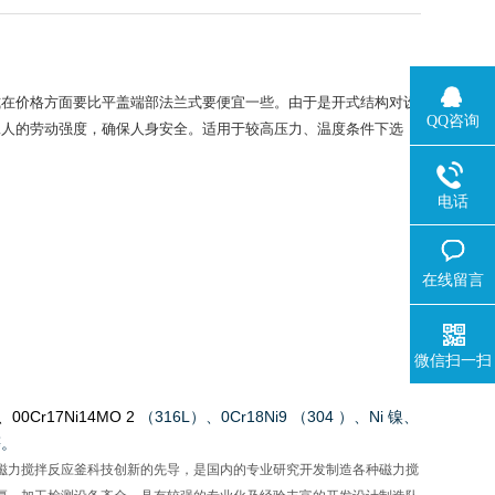
式在价格方面要比平盖端部法兰式要便宜一些。由于是开式结构对设
QQ咨询
工人的劳动强度，确保人身安全。适用于较高压力、温度条件下选
电话
在线留言
微信扫一扫
、
00Cr17Ni14MO 2
（
316L
）、
0Cr18Ni9
（
304
）、
Ni
镍、
等
。
磁力搅拌反应釜科技创新的先导，是国内的专业研究开发制造各种磁力搅