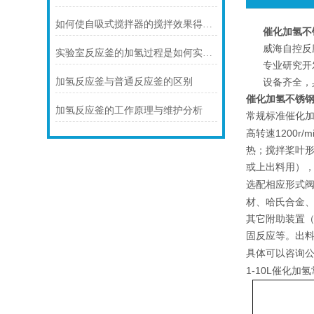
如何使自吸式搅拌器的搅拌效果得到提升？
催化加氢不
威海自控反
实验室反应釜的加氢过程是如何实现的？
专业研究开
加氢反应釜与普通反应釜的区别
设备齐全，
催化加氢不锈
加氢反应釜的工作原理与维护分析
催化
常规标准
1200r/mi
高转速
热；搅拌桨叶
或上出料用）
选配相应形式
材、哈氏合金
其它附助装置
固反应等。出
具体可以咨询
1-10L催化加氢