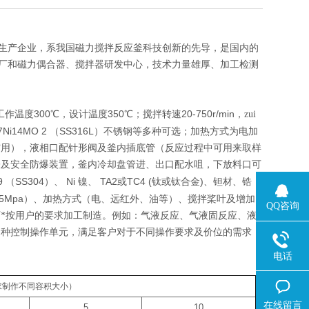
生产企业，系我国磁力搅拌反应釜科技创新的先导，是国内的
厂和磁力偶合器、搅拌器研发中心，技术力量雄厚、加工检测
300
350
20-750r/min
工作温度
℃，设计温度
℃；搅拌转速
，zui
7Ni14MO 2
SS316L
（
）不锈钢等多种可选；加热方式为电加
空用），液相口配针形阀及釜内插底管（反应过程中可用来取样
表及安全防爆装置，釜内冷却盘管进、出口配水咀，下放料口可
9
SS304
Ni
TA2
TC4 (
)
（
）、
镍、
或
钛或钛合金
、钽材、锆
35Mpa
）、加热方式（电、远红外、油等）、搅拌桨叶及增加
QQ咨询
*按用户的要求加工制造。例如：气液反应、气液固反应、液
多种控制操作单元，满足客户对于不同操作要求及价位的需求，
电话
求制作不同容积大小）
在线留言
5
10