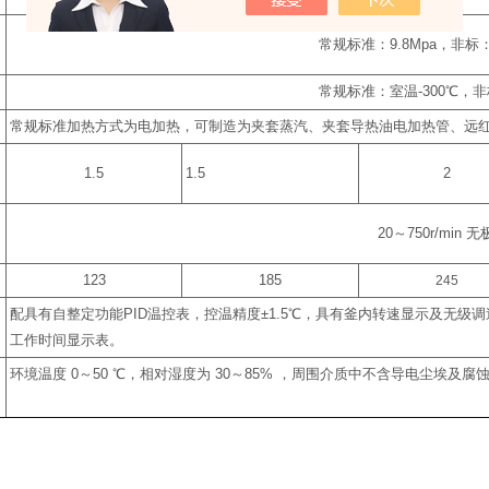
常规标准：
9.8Mpa
，非标
常规标准：室温
-300
℃
，非
常规标准加热方式为电加热，可制造为夹套蒸汽、夹套导热油电加热管、远
1.5
1.5
2
20
～
750r/min
无
123
185
245
配具有自整定功能
PID
温控表，控温精度
±1.5
℃
，具有釜内转速显示及无级调
工作时间显示表。
环境温度
0
～
50
℃
，相对湿度为
30
～
85%
，周围介质中不含导电尘埃及腐