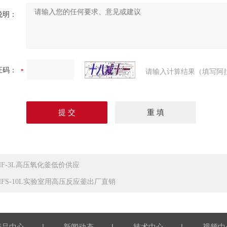
说明：
证码：
请输入计算结果（填写阿
HF-3L高压氧化釜低价供应
HFS-10L实验室用高压反应釜出厂直销
|
|
|