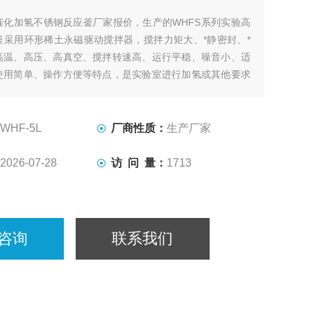
催化加氢不锈钢反应釜厂家报价，生产的WHFS系列实验高
釜采用环形稀土永磁驱动搅拌器，搅拌力矩大、*静密封、*
高温、高压、高真空、搅拌转速高、运行平稳、噪音小、适
使用简单、操作方便等特点，是实验室进行加氢或其他要求
种搅拌反应的理想装置。
WHF-5L
厂商性质：
生产厂家
2026-07-28
访 问 量：
1713
咨询
联系我们