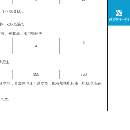
：
-1.0-35.0 Mpa
微信扫一扫
标：
-20-
高温
℃
红外、夹套油、水浴循环等
6
4
极调速
355
750
速功能，具加热电压可调功能，配有加热电压表、电机电流表、
蚀气体。