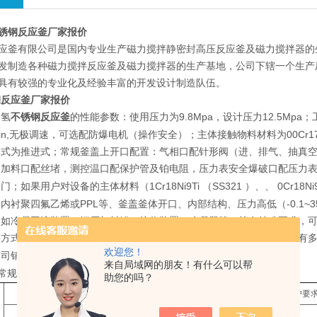
锈钢反应釜厂家报价
应釜有限公司是国内专业生产磁力搅拌静密封高压反应釜及磁力搅拌器的
发制造各种磁力搅拌反应釜及磁力搅拌器的生产基地，公司下辖一个生产
具有较强的专业化及经验丰富的开发设计制造队伍。
钢反应釜厂家报价
加氢
不锈钢反应釜
9.8Mpa
12.5Mpa
的性能参数：使用压力为
，设计压力
；
n,
00Cr1
无极调速，可选配防爆电机（操作安全）；主体接触物料材料为
形式为推进式；常规釜盖上开口配置：气相口配针形阀（进、排气、抽真
，加料口配丝堵，测控温口配保护管及铂电阻，压力表安全爆破口配压力
1Cr18Ni9Ti
SS321
0Cr18Ni
阀门；如果用户对设备的主体材料（
（
）、、
PPL
-0.1~
、内衬聚四氟乙烯或
等、釜盖釜体开口、内部结构、压力高低（
（如冷凝回流装置、恒压加料罐、接收装置、冷凝器等）等有特殊要求，可
料方式有上出料和下出料两种，供用户订货时选用。同时公司反应釜配有
欢迎您！
5757988
公司销售部工程师（
）。
来自局域网的朋友！有什么可以帮
常规性能配置表
助您的吗？
标配公称容积
L
（也可按客户要
1
2
3