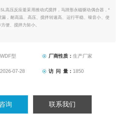
0.5L高压反应釜采用推动式搅拌，马蹄形永磁驱动偶合器，*
泄漏，耐高温、高压、搅拌转速高、运行平稳、噪音小、使
作方便、搅拌力矩小。
WDF型
厂商性质：
生产厂家
2026-07-28
访 问 量：
1850
咨询
联系我们