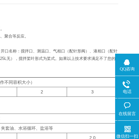
应。
化、聚合等反应。
i不锈钢；开口名称：搅拌口、测温口、气相口（配针形阀）、液相口（配针
.25L无），搅拌桨叶形式为桨式。如果以上技术要求满足不了您的
QQ咨询
制作不同容积大小）
电话
2
3
在线留言
℃
、夹套油、水浴循环、盐浴等
微信扫一扫
2.0