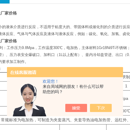
釜厂家价格
小的液体介质进行反应，不适用于粘度大的、带固体料或催化剂的介质进行反
液体反应、气体与气体反应及液体与液体反应，例如：碳化、氧化、加氢、卤
釜厂家价格
列：工作压力9.8Mpa，工作温度300℃，电加热，主体材料1Gr18Ni9T
管）、压力表安全爆破口、加料口（1L以上配有）、釜内冷却盘管进、出口（0
的要求加工制作。
：
公称容积 L（可按客户要求
欢迎您！
0.25
0.5
1
来自局域网的朋友！有什么可以帮
助您的吗？
10.0Mpa
室温-300
常规标准为电加热，可制造为夹套蒸汽、夹套导热油电加热管、远红外