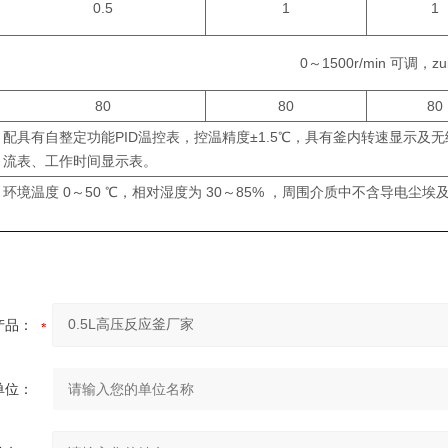
0.5
1
1
0～1500r/min 可调，zui
80
80
80
配具有自整定功能PID温控表，控温精度±1.5℃，具有釜内转速显示
流表、工作时间显示表。
环境温度 0～50 ℃，相对湿度为 30～85% ，周围介质中不含导电尘
产品：
单位：