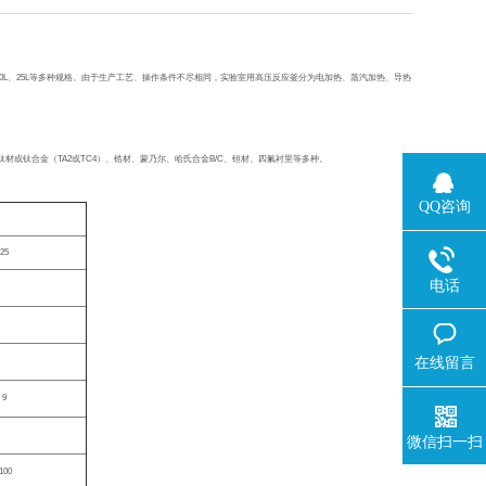
0L
、
25L
等多种规格。由于生产工艺、操作条件不尽相同，实验室用高压反应釜分为电加热、蒸汽加热、导热
钛材或钛合金（
TA2
或
TC4
）、锆材、蒙乃尔、哈氏合金
B/C
、钽材、四氟衬里等多种。
QQ咨询
25
电话
在线留言
9
微信扫一扫
1100