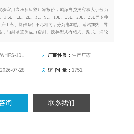
实验室用高压反应釜厂家报价，威海自控按容积大小分为
5L、0.5L、1L、2L、3L、5L、10L、15L、20L、25L等多种
生产工艺、操作条件不尽相同，分为电加热、蒸汽加热、导
热，轴封装置为磁力密封。搅拌型式有锚式、浆式、涡轮
、自吸式、框式。其他要求可根据用户要求设计、制作。
WHFS-10L
厂商性质：
生产厂家
2026-07-28
访 问 量：
1751
咨询
联系我们