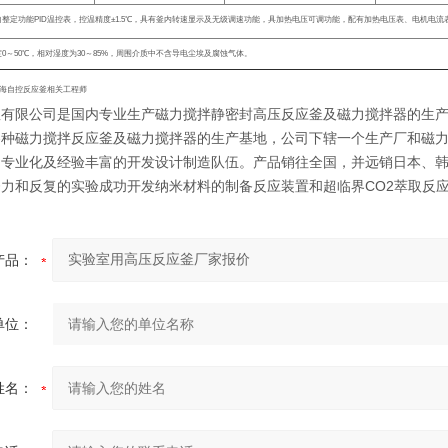
自整定功能
PID
温控表，控温精度
±1.5
℃
，具有釜内转速显示及无级调速功能，具加热电压可调功能，配有加热电压表、电机电流
度
0
～
50
℃
，相对湿度为
30
～
85%
，周围介质中不含导电尘埃及腐蚀气体。
海自控反应釜相关工程师
釜有限公司是国内专业生产磁力搅拌静密封高压反应釜及磁力搅拌器的生
各种磁力搅拌反应釜及磁力搅拌器的生产基地，公司下辖一个生产厂和磁
的专业化及经验丰富的开发设计制造队伍。产品销往全国，并远销日本、
努力和反复的实验成功开发纳米材料的制备反应装置和超临界CO2萃取反
产品：
单位：
姓名：