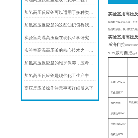
加氢高压反应釜可以适用于多种类型的加氢反应
实验室用高压
威海自控反应釜有限公司长
加氢高压反应釜的这些知识值得我们学习
油循环加热，轴封装置为磁
实验室用高压
实验室高温高压釜在现代科学研究中的重要性
威海自控
的常规选材
实验室高温高压釜的核心技术之一是其密封技术
威海自控
5L-25L
技术
加氢高压反应釜的维护保养，应考虑以下几点
加氢高压反应釜是现代化工生产中不可少的设备之一
工作压力
Mpa
高压反应釜操作注意事项详细版来了
工作温度
℃
常规标
加热方式
加热功率
KW
搅拌转速
r/min
电机功率
W