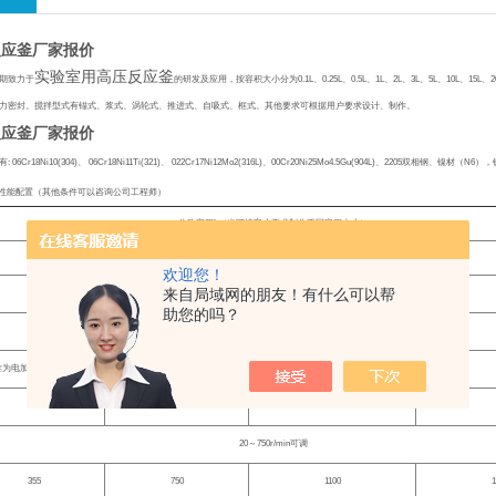
反应釜厂家报价
实验室用高压反应釜
期致力于
的研发及应用，按容积大小分为
0.1L
、
0.25L
、
0.5L
、
1L
、
2L
、
3L
、
5L
、
10L
、
15L
、
2
力密封。搅拌型式有锚式、浆式、涡轮式、推进式、自吸式、框式。其他要求可根据用户要求设计、制作。
反应釜厂家报价
有
: 06Cr18Ni10(304)
、
06Cr18Ni11Ti(321)
、
022Cr17Ni12Mo2(316L)
、
00Cr20Ni25Mo4.5Gu(904L)
、
2205
双相钢、镍材（
N6
），
性能配置（其他条件可以咨询公司工程师）
公称容积
L
（也可按客户要求制作不同容积大小）
5
10
20
欢迎您！
来自局域网的朋友！有什么可以帮
常规标准：
9.8Mpa
，非标：
10.0-35.0 Mpa
助您的吗？
常规标准：室温
-300
℃
，非标：
-20-+450
℃
准为电加热，可制造为夹套蒸汽、夹套导热油电加热管、远红外、夹套油、水浴循环等
3
6
9
20
～
750r/min
可调
355
750
1100