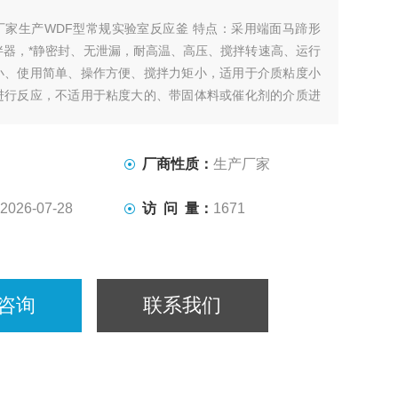
厂家生产WDF型常规实验室反应釜 特点：采用端面马蹄形
拌器，*静密封、无泄漏，耐高温、高压、搅拌转速高、运行
小、使用简单、操作方便、搅拌力矩小，适用于介质粘度小
进行反应，不适用于粘度大的、带固体料或催化剂的介质进
厂商性质：
生产厂家
2026-07-28
访 问 量：
1671
咨询
联系我们