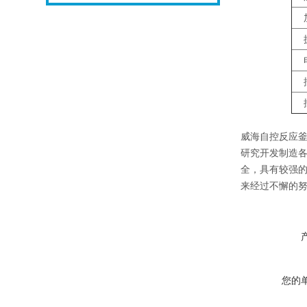
加
搅
电
控
控
威海自控反应
研究开发制造
全，具有较强
来经过不懈的
您的