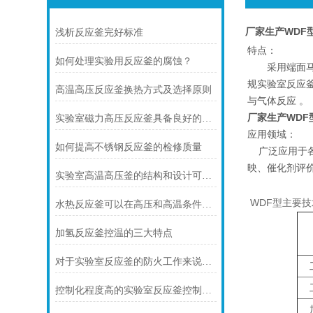
厂家生产WDF
浅析反应釜完好标准
特点：
如何处理实验用反应釜的腐蚀？
采用端面马蹄
规实验室反应
高温高压反应釜换热方式及选择原则
与气体反应 。
厂家生产WD
实验室磁力高压反应釜具备良好的密封性能和温度控制精度
应用领域：
如何提高不锈钢反应釜的检修质量
广泛应用于各
映、催化剂评
实验室高温高压釜的结构和设计可以提供出色的热均匀性和压力稳定性
WDF型主要
水热反应釜可以在高压和高温条件下工作
加氢反应釜控温的三大特点
对于实验室反应釜的防火工作来说安全是至关重要的
工
工
控制化程度高的实验室反应釜控制仪应如何操作
加