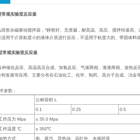
型常规实验室反应釜
形永磁驱动搅拌器，*静密封、无泄漏，耐高温、高压、搅拌转速高、
釜适用于介质粘度小的液体介质进行反应，不适用于粘度大的、带固体料
F型常规实验室反应釜
种催化反应、高温高压合成、加氢反应、气液两相、液液两相、放热反
价和发展等应用、主要分布在石油化工、化学、制药、高分子合成、冶金
技术参数：
公称容积 L
0.1
0.25
0.5
作压力 Mpa
≤ 35.0 Mpa
作温度 ℃
≤ 350℃
热方式
电、蒸汽、导热油、远红外、水循环等