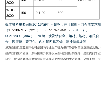
100
-0.1-20
300
2000
WHF-
150
-0.1-20
300
3000
釜体材料主要采用
1Cr18Ni9Ti
不锈钢，并可根据不同介质要求制
作
1Cr18Ni9Ti
（
321
）、
00Cr17Ni14MO 2
（
316L
）、
0Cr18Ni9
（
304
）、
Ni
镍、钛及钛合金、钽材、锆材、哈氏合
金、因康镍、蒙乃尔、内衬聚四氟乙烯、喷涂特氟龙等
。
威海自控反应釜有限公司是国内专业生产磁力搅拌静密封高压反应釜及磁力
搅拌器的生产企业，系我国磁力搅拌反应釜科技创新的先导，是国内的专业
研究开发制造各种磁力搅拌反应釜及磁力搅拌器的生产基地，公司下辖一个
生产厂和磁力偶合器、搅拌器研发中心，技术力量雄厚、加工检测设备齐
全，具有较强的专业化及经验丰富的开发设计制造队伍。