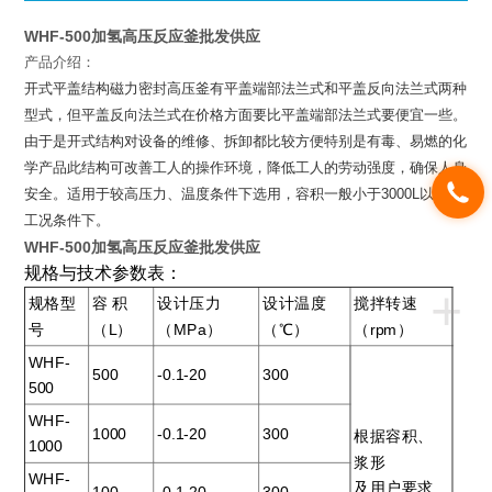
WHF-500加氢高压反应釜批发供应
产品介绍：
开式平盖结构磁力密封高压釜有平盖端部法兰式和平盖反向法兰式两种
型式，但平盖反向法兰式在价格方面要比平盖端部法兰式要便宜一些。
由于是开式结构对设备的维修、拆卸都比较方便特别是有毒、易燃的化
学产品此结构可改善工人的操作环境，降低工人的劳动强度，确保人身
安全。适用于较高压力、温度条件下选用，容积一般小于
3000L
以下的
工况条件下。
WHF-500加氢高压反应釜批发供应
规格与技术参数表：
+
规格型
容 积
设计压力
设计温度
搅拌转速
号
（L）
（MPa）
（℃）
（rpm）
WHF-
500
-0.1-20
300
500
WHF-
1000
-0.1-20
300
根据容积、
1000
浆形
WHF-
及用户要求