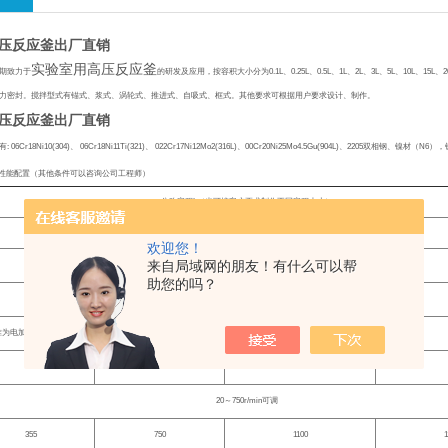
高压反应釜出厂直销
实验室用高压反应釜
期致力于
的研发及应用，按容积大小分为
0.1L
、
0.25L
、
0.5L
、
1L
、
2L
、
3L
、
5L
、
10L
、
15L
、
2
力密封。搅拌型式有锚式、浆式、涡轮式、推进式、自吸式、框式。其他要求可根据用户要求设计、制作。
高压反应釜出厂直销
有
: 06Cr18Ni10(304)
、
06Cr18Ni11Ti(321)
、
022Cr17Ni12Mo2(316L)
、
00Cr20Ni25Mo4.5Gu(904L)
、
2205
双相钢、镍材（
N6
），
性能配置（其他条件可以咨询公司工程师）
公称容积
L
（也可按客户要求制作不同容积大小）
5
10
20
欢迎您！
来自局域网的朋友！有什么可以帮
常规标准：
9.8Mpa
，非标：
10.0-35.0 Mpa
助您的吗？
常规标准：室温
-300
℃
，非标：
-20-+450
℃
准为电加热，可制造为夹套蒸汽、夹套导热油电加热管、远红外、夹套油、水浴循环等
3
6
9
20
～
750r/min
可调
355
750
1100