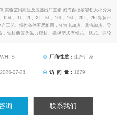
20L实验室用高压反应釜出厂直销 威海自控按容积大小分为
5L、0.5L、1L、2L、3L、5L、10L、15L、20L、25L等多种
生产工艺、操作条件不尽相同，分为电加热、蒸汽加热、导
热，轴封装置为磁力密封。搅拌型式有锚式、浆式、涡轮
、自吸式、框式。其他要求可根据用户要求设计、制作。
WHFS
厂商性质：
生产厂家
2026-07-28
访 问 量：
1679
咨询
联系我们