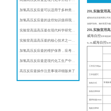
加氢高压反应釜可以适用于多种类型的加氢反应
20L实验室用
威海自控反应釜有限公司长
加氢高压反应釜的这些知识值得我们学习
油循环加热，轴封装置为磁
20L实验室用
实验室高温高压釜在现代科学研究中的重要性
威海自控
的常规选材
实验室高温高压釜的核心技术之一是其密封技术
威海自控
5L-25L
技术
加氢高压反应釜的维护保养，应考虑以下几点
加氢高压反应釜是现代化工生产中不可少的设备之一
工作压力
Mpa
高压反应釜操作注意事项详细版来了
工作温度℃
常规标
加热方式
加热功率
KW
搅拌转速
r/min
电机功率
W