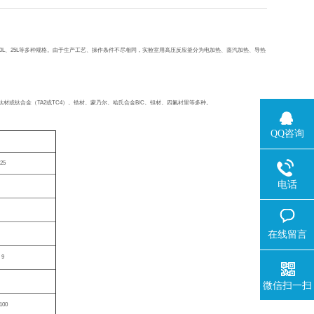
0L
、
25L
等多种规格。由于生产工艺、操作条件不尽相同，实验室用高压反应釜分为电加热、蒸汽加热、导热
钛材或钛合金（
TA2
或
TC4
）、锆材、蒙乃尔、哈氏合金
B/C
、钽材、四氟衬里等多种。
QQ咨询
25
电话
在线留言
9
微信扫一扫
1100