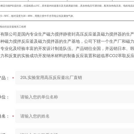
自整定功能
PID
温控表，控温精度
±1.5
℃，具有釜内转速显示及无级调速功能，具加热电压可调功能，配有加热电压表、电机电流
度
0
～
50
℃
，相对湿度为
30
～
85%
，周围介质中不含导电尘埃及腐蚀气体。
海自控反应釜相关工程师
釜有限公司是国内专业生产磁力搅拌静密封高压反应釜及磁力搅拌器的生
各种磁力搅拌反应釜及磁力搅拌器的生产基地，公司下辖一个生产厂和磁
的专业化及经验丰富的开发设计制造队伍。产品销往全国，并远销日本、
努力和反复的实验成功开发纳米材料的制备反应装置和超临界CO2萃取反
产品：
单位：
姓名：