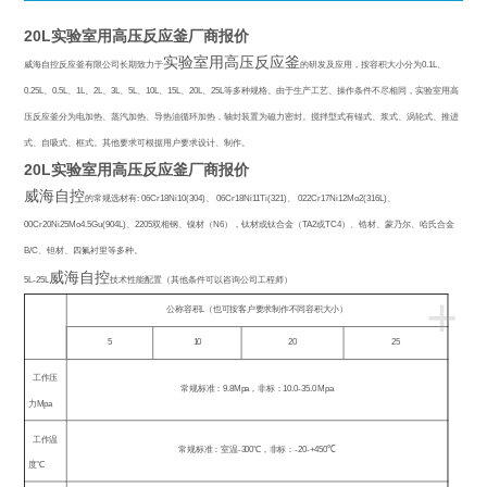
20L实验室用高压反应釜厂商报价
实验室用高压反应釜
威海自控反应釜有限公司长期致力于
的研发及应用，按容积大小分为
0.1L
、
0.25L
、
0.5L
、
1L
、
2L
、
3L
、
5L
、
10L
、
15L
、
20L
、
25L
等多种规格。由于生产工艺、操作条件不尽相同，实验室用高
压反应釜分为电加热、蒸汽加热、导热油循环加热，轴封装置为磁力密封。搅拌型式有锚式、浆式、涡轮式、推进
式、自吸式、框式。其他要求可根据用户要求设计、制作。
20L实验室用高压反应釜厂商报价
威海自控
的常规选材有
: 06Cr18Ni10(304)
、
06Cr18Ni11Ti(321)
、
022Cr17Ni12Mo2(316L)
、
00Cr20Ni25Mo4.5Gu(904L)
、
2205
双相钢、镍材（
N6
），钛材或钛合金（
TA2
或
TC4
）、锆材、蒙乃尔、哈氏合金
B/C
、钽材、四氟衬里等多种。
威海自控
5L-25L
技术性能配置（其他条件可以咨询公司工程师）
+
公称容积
L
（也可按客户要求制作不同容积大小）
5
10
20
25
工作压
常规标准：
9.8Mpa
，非标：
10.0-35.0 Mpa
力
Mpa
工作温
常规标准：室温
-300
℃
，非标：
-20-+450
℃
度℃