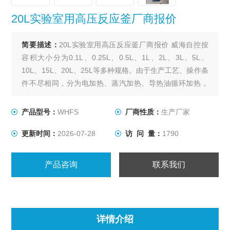
20L实验室用高压反应釜厂商报价
简要描述：
20L实验室用高压反应釜厂商报价 威海自控按
容积大小分为0.1L、0.25L、0.5L、1L、2L、3L、5L、
10L、15L、20L、25L等多种规格。由于生产工艺、操作条
件不尽相同，分为电加热、蒸汽加热、导热油循环加热，
轴封装置为磁力密封。搅拌型式有锚式、浆式、涡轮式、
推进式、自吸式、框式。其他要求可根据用户要求设计、
产品型号：
WHFS
厂商性质：
生产厂家
制作。
更新时间：
2026-07-28
访 问 量：
1790
产品咨询
联系我们
详情介绍