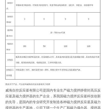
加热方
常规标准为电加热，可制造为夹套蒸汽、夹套导热油电加热管、远红外、夹套油、水浴循环等
式
加热功
3
6
9
9
率
KW
搅拌转
20
～
750r/min
可调
速
r/min
电机功
355
750
1100
1100
率
W
配具有自整定功能
PID
温控表，控温精度
±1.5
℃，具有釜内转速显示及无级调速功能，具加热电压可调
控制仪
功能，配有加热电压表、电机电流表、工作时间显示表。
控制仪工
环境温度
0
～
50
℃
，相对湿度为
30
～
85%
，周围介质中不含导电尘埃及腐蚀气体。
作环境
更多关于产品，可以咨询威海自控反应釜相关工程师
威海自控反应釜有限公司是国内专业生产磁力搅拌静密封高压反
应釜及磁力搅拌器的生产企业，系我国磁力搅拌反应釜科技创新
的先导，是国内的专业研究开发制造各种磁力搅拌反应釜及磁力
搅拌器的生产基地，公司下辖一个生产厂和磁力偶合器、搅拌器