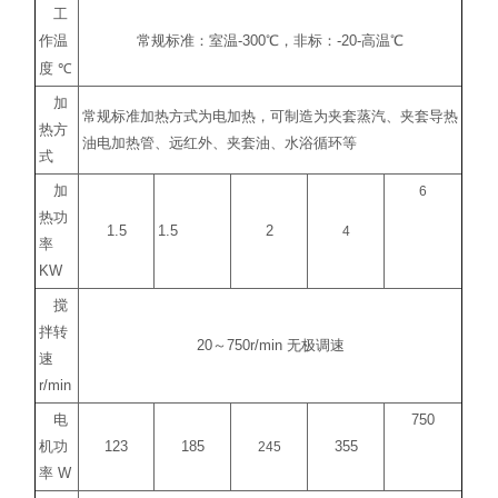
工
作温
常规标准：室温
-300
℃
，非标：
-20-
高温
℃
度
℃
加
常规标准加热方式为电加热，可制造为夹套蒸汽、夹套导热
热方
油电加热管、远红外、夹套油、水浴循环等
式
加
6
热功
1.5
1.5
2
4
率
KW
搅
拌转
20
～
750r/min
无极调速
速
r/min
电
750
机功
123
185
245
355
率
W