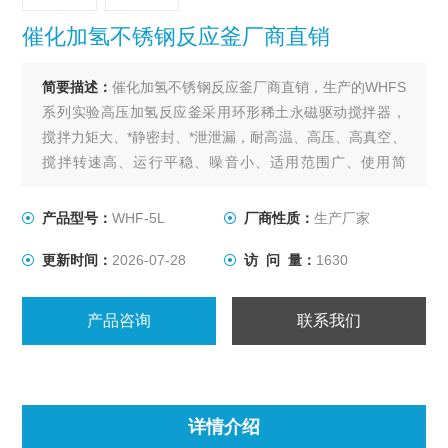
催化加氢不锈钢反应釜厂商直销
简要描述：
催化加氢不锈钢反应釜厂商直销，生产的WHFS
系列实验高压加氢反应釜采用环形稀土永磁驱动搅拌器，
搅拌力矩大、*静密封、*泄泄漏，耐高温、高压、高真空、
搅拌转速高、运行平稳、噪音小、适用范围广、使用简
单、操作方便等特点，是实验室进行加氢或其他要求无泄
漏的各种搅拌反应的理想装置。
产品型号：
WHF-5L
厂商性质：
生产厂家
更新时间：
2026-07-28
访 问 量：
1630
产品咨询
联系我们
详情介绍