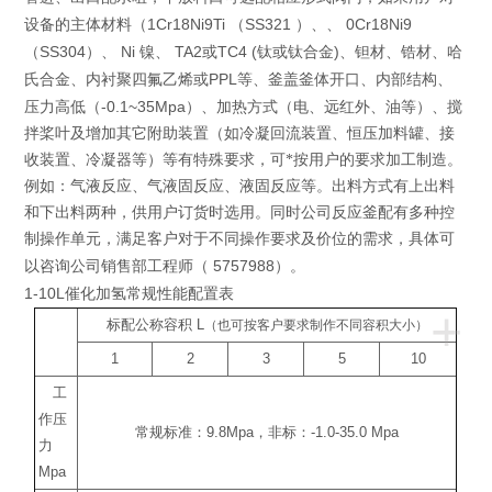
1Cr18Ni9Ti
SS321
0Cr18Ni9
设备的主体材料（
（
）、、
SS304
Ni
TA2
TC4 (
)
（
）、
镍、
或
钛或钛合金
、钽材、锆材、哈
PPL
氏合金、内衬聚四氟乙烯或
等、釜盖釜体开口、内部结构、
-0.1~35Mpa
压力高低（
）、加热方式（电、远红外、油等）、搅
拌桨叶及增加其它附助装置（如冷凝回流装置、恒压加料罐、接
收装置、冷凝器等）等有特殊要求，可*按用户的要求加工制造。
例如：气液反应、气液固反应、液固反应等。出料方式有上出料
和下出料两种，供用户订货时选用。同时公司反应釜配有多种控
制操作单元，满足客户对于不同操作要求及价位的需求，具体可
5757988
以咨询公司销售部工程师（
）。
1-10L催化加氢
常规性能配置表
+
标配公称容积
L
（也可按客户要求制作不同容积大小）
1
2
3
5
10
工
作压
常规标准：
9.8Mpa
，非标：
-1.0-35.0 Mpa
力
Mpa