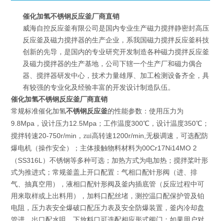
催化加氢不锈钢反应釜厂商直销
威海自控反应釜有限公司是国内专业生产磁力搅拌静密封高压
反应釜及磁力搅拌器的生产企业，系我国磁力搅拌反应釜科技
创新的先导，是国内的专业研究开发制造各种磁力搅拌反应釜
及磁力搅拌器的生产基地，公司下辖一个生产厂和磁力偶合
器、搅拌器研发中心，技术力量雄厚、加工检测设备齐全，具
有较强的专业化及经验丰富的开发设计制造队伍。
催化加氢不锈钢反应釜厂商直销
催化加氢
不锈钢反应釜
常规标准
的性能参数：使用压力为
9.8Mpa
12.5Mpa
300
350
，设计压力
；工作温度
℃，设计温度
℃；
20-750r/min
1200r/min,
搅拌转速
，zui高转速
无极调速，可选配防
00Cr17Ni14MO 2
爆电机（操作安全）；主体接触物料材料为
SS316L
（
）不锈钢等多种可选；加热方式为电加热；搅拌桨叶形
式为推进式；常规釜盖上开口配置：气相口配针形阀（进、排
气、抽真空用），液相口配针形阀及釜内插底管（反应过程中可
用来取样或上出料用），加料口配丝堵，测控温口配保护管及铂
电阻，压力表安全爆破口配压力表及安全防爆装置，釜内冷却盘
管进、出口配水咀，下放料口可选配相应形式阀门；如果用户对