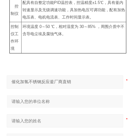
配具有自整定功能
PID
温控表，控温精度
±1.5
℃
，具有釜内
控
转速显示及无级调速功能，具加热电压可调功能，配有加热
制仪
电压表、电机电流表、工作时间显示表。
控制
环境温度
0
～
50
℃
，相对湿度为
30
～
85%
，周围介质中不
仪工
含导电尘埃及腐蚀气体。
作环
境