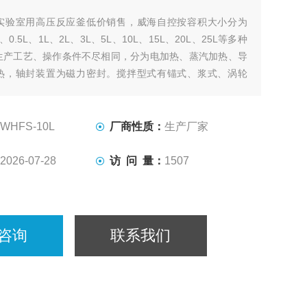
实验室用高压反应釜低价销售，威海自控按容积大小分为
5L、0.5L、1L、2L、3L、5L、10L、15L、20L、25L等多种
生产工艺、操作条件不尽相同，分为电加热、蒸汽加热、导
热，轴封装置为磁力密封。搅拌型式有锚式、浆式、涡轮
、自吸式、框式。其他要求可根据用户要求设计、制作。
WHFS-10L
厂商性质：
生产厂家
2026-07-28
访 问 量：
1507
咨询
联系我们