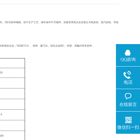
0L
、
25L
等多种规格。由于生产工艺、操作条件不尽相同，实验室用高压反应釜分为电加热、蒸汽加热、导热
钛材或钛合金（
TA2
或
TC4
）、锆材、蒙乃尔、哈氏合金
B/C
、钽材、四氟衬里等多种。
QQ咨询
25
电话
在线留言
9
微信扫一扫
1100