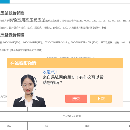
反应釜低价销售
实验室用高压反应釜
期致力于
的研发及应用，按容积大小分为
0.1L
、
0.25L
、
0.5L
、
1L
、
2L
、
3L
、
5L
、
10L
、
15L
、
2
力密封。搅拌型式有锚式、浆式、涡轮式、推进式、自吸式、框式。其他要求可根据用户要求设计、制作。
反应釜低价销售
有
: 06Cr18Ni10(304)
、
06Cr18Ni11Ti(321)
、
022Cr17Ni12Mo2(316L)
、
00Cr20Ni25Mo4.5Gu(904L)
、
2205
双相钢、镍材（
N6
），
性能配置（其他条件可以咨询公司工程师）
公称容积
L
（也可按客户要求制作不同容积大小）
5
10
20
欢迎您！
来自局域网的朋友！有什么可以帮
常规标准：
9.8Mpa
，非标：
10.0-35.0 Mpa
助您的吗？
常规标准：室温
-300
℃
，非标：
-20-+450
℃
准为电加热，可制造为夹套蒸汽、夹套导热油电加热管、远红外、夹套油、水浴循环等
3
6
9
20
～
750r/min
可调
355
750
1100