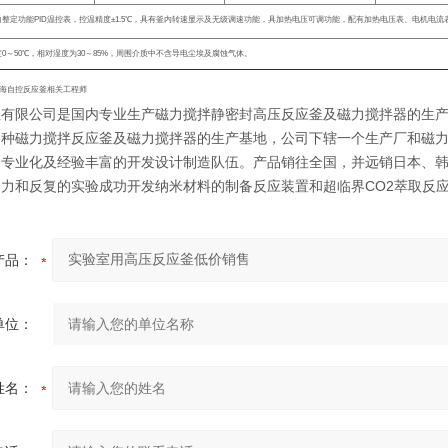
自整定功能
PID
温控表，控温精度
±1.5
℃
，具有釜内转速显示及无级调速功能，具加热电压可调功能，配有加热电压表、电机电流
度
0
～
50
℃
，相对湿度为
30
～
85%
，周围介质中不含导电尘埃及腐蚀气体。
海自控反应釜相关工程师
釜有限公司是国内专业生产磁力搅拌静密封高压反应釜及磁力搅拌器的生
各种磁力搅拌反应釜及磁力搅拌器的生产基地，公司下辖一个生产厂和磁
的专业化及经验丰富的开发设计制造队伍。产品销往全国，并远销日本、
努力和反复的实验成功开发纳米材料的制备反应装置和超临界CO2萃取反
产品：
单位：
姓名：