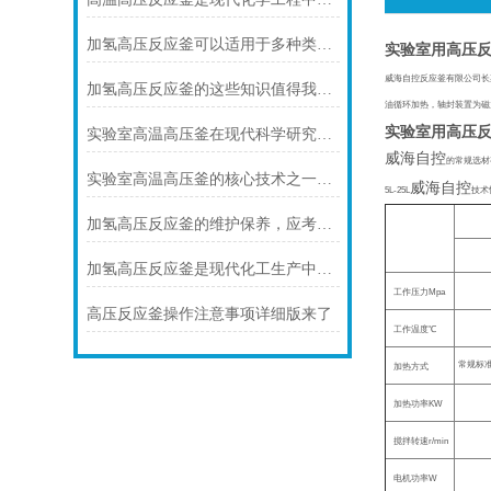
加氢高压反应釜可以适用于多种类型的加氢反应
实验室用高压
威海自控反应釜有限公司长
加氢高压反应釜的这些知识值得我们学习
油循环加热，轴封装置为磁
实验室用高压
实验室高温高压釜在现代科学研究中的重要性
威海自控
的常规选材
实验室高温高压釜的核心技术之一是其密封技术
威海自控
5L-25L
技术
加氢高压反应釜的维护保养，应考虑以下几点
加氢高压反应釜是现代化工生产中不可少的设备之一
工作压力
Mpa
高压反应釜操作注意事项详细版来了
工作温度
℃
常规标
加热方式
加热功率
KW
搅拌转速
r/min
电机功率
W