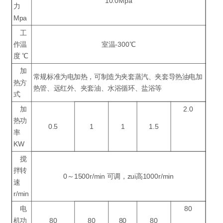
10.0Mpa
力
Mpa
工
作温
室温-300℃
度 ℃
加
常规标准为电加热，可制造为夹套蒸汽、夹套导热油电加
热方
热管、远红外、夹套油、水浴循环、盐浴等
式
加
2.0
热功
0.5
1
1
1.5
率
KW
搅
拌转
0～1500r/min 可调，zui高1000r/min
速
r/min
电
80
机功
80
80
80
80