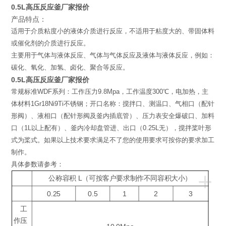
0.5L高压反应釜厂家报价
产品特点：
适用于介质粘度小的液体介质进行反应，不适用于粘度大的、带固体料
或催化剂的介质进行反应。
主要用于气体与液体反应、气体与气体反应及液体与液体反应，例如：
碳化、氧化、加氢、卤化、聚合等反应。
0.5L高压反应釜厂家报价
常规标准WDF系列：工作压力9.8Mpa，工作温度300℃，电加热，主
体材料1Gr18Ni9Ti不锈钢；开口名称：搅拌口、测温口、气相口（配针
形阀）、液相口（配针形阀及釜内插底管）、压力表安全爆破口、加料
口（1L以上配有）、釜内冷却盘管进、出口（0.25L无），搅拌桨叶形
式为桨式。如果以上技术要求满足不了您的使用要求可按你的要求加工
制作。
具体参数请参考：
+
公称容积 L（可按客户要求制作不同容积大小）
0.25
0.5
1
2
3
工
作压