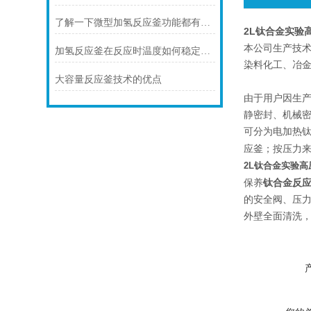
了解一下微型加氢反应釜功能都有那些特点
2L钛合金实验
本公司生产技术
加氢反应釜在反应时温度如何稳定在范围内
染料化工、冶
大容量反应釜技术的优点
由于用户因生
静密封、机械
可分为电加热
应釜；按压力
2L钛合金实验
钛合金反
保养
的安全阀、压
外壁全面清洗