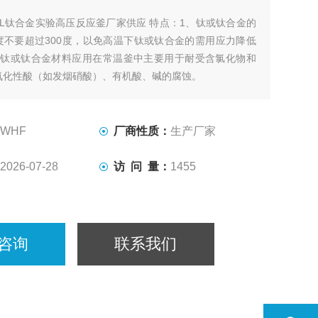
2L钛合金实验高压反应釜厂家供应 特点：1、钛或钛合金的
度不要超过300度，以免高温下钛或钛合金的需用应力降低
、钛或钛合金材料应用在常温釜中主要用于耐受含氯化物和
氧化性酸（如发烟硝酸）、有机酸、碱的腐蚀。
WHF
厂商性质：
生产厂家
2026-07-28
访 问 量：
1455
咨询
联系我们