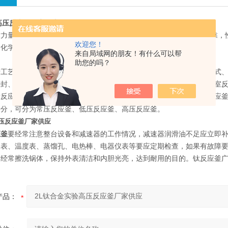
高压反应釜厂家供应
力量雄厚，设备齐全，钛反应釜生产工艺先进，检测手段*，质量可靠，
欢迎您！
金化学及化工科研机构等各大领域。
来自局域网的朋友！有什么可以帮
助您的吗？
产工艺、操作条件不尽相同，对锅盖工艺开孔、搅拌型式（有桨式、锚式
密封、填料密封装置等不同要求。反应釜按制造材质来分，可分为实验室
钛反应釜、蒸汽加热钛反应釜、远红外加热钛反应釜、导热油加热钛反应
高压反应釜
来分，可分为常压反应釜、低压反应釜、
。
高压反应釜厂家供应
应釜
要经常注意整台设备和减速器的工作情况，减速器润滑油不足应立即
力表、温度表、蒸馏孔、电热棒、电器仪表等要应定期检查，如果有故障
，经常擦洗锅体，保持外表清洁和内胆光亮，达到耐用的目的。钛反应釜
产品：