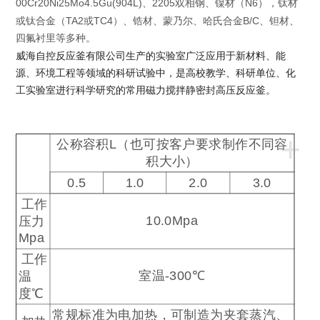
00Cr20Ni25Mo4.5Gu(904L)
2205
N6
、
双相钢、镍材（
），钛材
TA2
TC4
B/C
或钛合金（
或
）、锆材、蒙乃尔、哈氏合金
、钽材、
四氟衬里等多种。
威海自控反应釜有限公司生产的实验室
广泛应用于新材料、能
源、环境工程等领域的科研试验中，是高校教学、科研单位、化
工实验室进行科学研究的常用磁力搅拌静密封高压反应釜。
+
公称容积
L
（也可按客户要求制作不同容
积大小）
0.5
1.0
2.0
3.0
工作
10.0Mpa
压力
Mpa
工作
室温
-300
℃
温
度
℃
常规标准为电加热，可制造为夹套蒸汽、