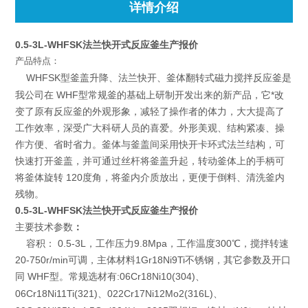
详情介绍
0.5-3L-WHFSK法兰快开式反应釜生产报价
产品特点：
WHFSK型釜盖升降、法兰快开、釜体翻转式磁力搅拌反应釜是
我公司在 WHF型常规釜的基础上研制开发出来的新产品，它*改
变了原有反应釜的外观形象，减轻了操作者的体力，大大提高了
工作效率，深受广大科研人员的喜爱。外形美观、结构紧凑、操
作方便、省时省力。釜体与釜盖间采用快开卡环式法兰结构，可
快速打开釜盖，并可通过丝杆将釜盖升起，转动釜体上的手柄可
将釜体旋转 120度角，将釜内介质放出，更便于倒料、清洗釜内
残物。
0.5-3L-WHFSK法兰快开式反应釜生产报价
主要技术参数
：
容积： 0.5-3L，工作压力9.8Mpa，工作温度300℃，搅拌转速
20-750r/min可调，主体材料1Gr18Ni9Ti不锈钢，其它参数及开口
同 WHF型。
:06Cr18Ni10(304)
常规选材有
、
06Cr18Ni11Ti(321)
022Cr17Ni12Mo2(316L)
、
、