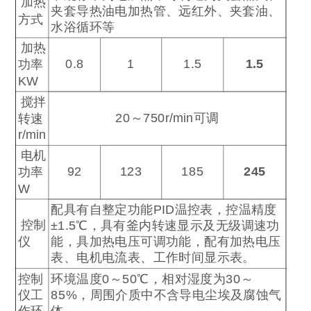
加热
夹套导热油电加热管、远红外、夹套油、
方式
水浴循环等
加热
0.8
1
1.5
1.5
功率
KW
搅拌
20
～
750r/min
可调
转速
r/min
电机
92
123
185
245
功率
W
配具有自整定功能
PID
温控表，控温精度
控制
±1.5
℃
，具有釜内转速显示及无级调速功
仪
能，具加热电压可调功能，配有加热电压
表、电机电流表、工作时间显示表。
控制
环境温度
0
～
50
℃
，相对湿度为
30
～
仪工
85%
，周围介质中不含导电尘埃及腐蚀气
作环
体。