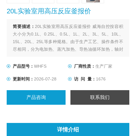
20L实验室用高压反应釜报价
简要描述：
20L实验室用高压反应釜报价 威海自控按容积
大小分为0.1L、0.25L、0.5L、1L、2L、3L、5L、10L、
15L、20L、25L等多种规格。由于生产工艺、操作条件不
尽相同，分为电加热、蒸汽加热、导热油循环加热，轴封
装置为磁力密封。搅拌型式有锚式、浆式、涡轮式、推进
式、自吸式、框式。其他要求可根据用户要求设计、制
产品型号：
WHFS
厂商性质：
生产厂家
作。
更新时间：
2026-07-28
访 问 量：
1676
产品咨询
联系我们
详情介绍