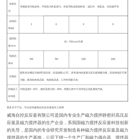
加热方
常规标准为电加热，可制造为夹套蒸汽、夹套导热油电加热管、远红外、夹套油、水浴循环等
式
加热功
3
6
9
9
率
KW
搅拌转
20
～
750r/min
可调
速
r/min
电机功
355
750
1100
1100
率
W
配具有自整定功能
PID
温控表，控温精度
±1.5
℃，具有釜内转速显示及无级调速功能，具加热电压可调
控制仪
功能，配有加热电压表、电机电流表、工作时间显示表。
控制仪工
环境温度
0
～
50
℃
，相对湿度为
30
～
85%
，周围介质中不含导电尘埃及腐蚀气体。
作环境
更多关于产品，可以咨询威海自控反应釜相关工程师
威海自控反应釜有限公司是国内专业生产磁力搅拌静密封高压反
应釜及磁力搅拌器的生产企业，系我国磁力搅拌反应釜科技创新
的先导，是国内的专业研究开发制造各种磁力搅拌反应釜及磁力
搅拌器的生产基地，公司下辖一个生产厂和磁力偶合器、搅拌器