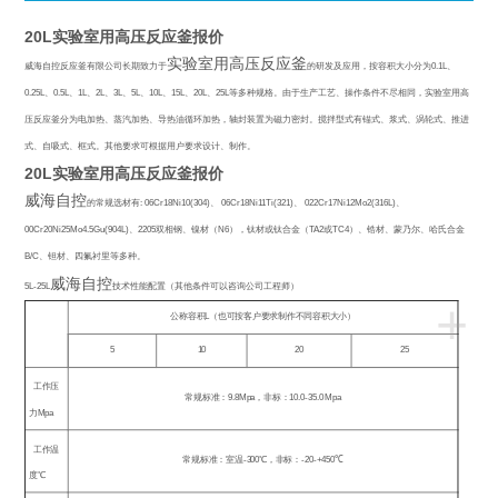
20L实验室用高压反应釜报价
实验室用高压反应釜
威海自控反应釜有限公司长期致力于
的研发及应用，按容积大小分为
0.1L
、
0.25L
、
0.5L
、
1L
、
2L
、
3L
、
5L
、
10L
、
15L
、
20L
、
25L
等多种规格。由于生产工艺、操作条件不尽相同，实验室用高
压反应釜分为电加热、蒸汽加热、导热油循环加热，轴封装置为磁力密封。搅拌型式有锚式、浆式、涡轮式、推进
式、自吸式、框式。其他要求可根据用户要求设计、制作。
20L实验室用高压反应釜报价
威海自控
的常规选材有
: 06Cr18Ni10(304)
、
06Cr18Ni11Ti(321)
、
022Cr17Ni12Mo2(316L)
、
00Cr20Ni25Mo4.5Gu(904L)
、
2205
双相钢、镍材（
N6
），钛材或钛合金（
TA2
或
TC4
）、锆材、蒙乃尔、哈氏合金
B/C
、钽材、四氟衬里等多种。
威海自控
5L-25L
技术性能配置（其他条件可以咨询公司工程师）
+
公称容积
L
（也可按客户要求制作不同容积大小）
5
10
20
25
工作压
常规标准：
9.8Mpa
，非标：
10.0-35.0 Mpa
力
Mpa
工作温
常规标准：室温
-300
℃
，非标：
-20-+450
℃
度℃