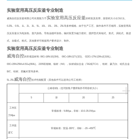
实验室用高压反应釜专业制造
实验室用高压反应釜
威海自控反应釜有限公司长期致力于
的研发及应用，按容积大小分为
0.1L
、
0.25L
、
0.5L
、
1L
、
2L
、
3L
、
5L
、
10L
、
15L
、
20L
、
25L
等多种规格。由于生产工艺、操作条件不尽相同，实验室用高
压反应釜分为电加热、蒸汽加热、导热油循环加热，轴封装置为磁力密封。搅拌型式有锚式、浆式、涡轮式、推进
式、自吸式、框式。其他要求可根据用户要求设计、制作。
实验室用高压反应釜专业制造
威海自控
的常规选材有
: 06Cr18Ni10(304)
、
06Cr18Ni11Ti(321)
、
022Cr17Ni12Mo2(316L)
、
00Cr20Ni25Mo4.5Gu(904L)
、
2205
双相钢、镍材（
N6
），钛材或钛合金（
TA2
或
TC4
）、锆材、蒙乃尔、哈氏合金
B/C
、钽材、四氟衬里等多种。
威海自控
5L-25L
技术性能配置（其他条件可以咨询公司工程师）
+
公称容积
L
（也可按客户要求制作不同容积大小）
5
10
20
25
工作压
常规标准：
9.8Mpa
，非标：
10.0-35.0 Mpa
力
Mpa
工作温
常规标准：室温
-300
℃
，非标：
-20-+450
℃
度
℃