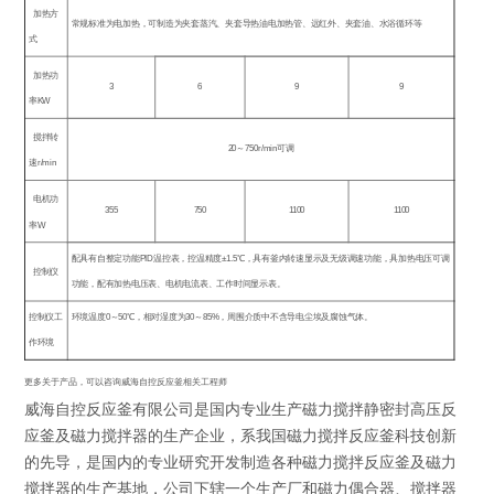
加热方
常规标准为电加热，可制造为夹套蒸汽、夹套导热油电加热管、远红外、夹套油、水浴循环等
式
加热功
3
6
9
9
率
KW
搅拌转
20
～
750r/min
可调
速
r/min
电机功
355
750
1100
1100
率
W
配具有自整定功能
PID
温控表，控温精度
±1.5
℃
，具有釜内转速显示及无级调速功能，具加热电压可调
控制仪
功能，配有加热电压表、电机电流表、工作时间显示表。
控制仪工
环境温度
0
～
50
℃
，相对湿度为
30
～
85%
，周围介质中不含导电尘埃及腐蚀气体。
作环境
更多关于产品，可以咨询威海自控反应釜相关工程师
威海自控反应釜有限公司是国内专业生产磁力搅拌静密封高压反
应釜及磁力搅拌器的生产企业，系我国磁力搅拌反应釜科技创新
的先导，是国内的专业研究开发制造各种磁力搅拌反应釜及磁力
搅拌器的生产基地，公司下辖一个生产厂和磁力偶合器、搅拌器