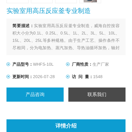
实验室用高压反应釜专业制造
简要描述：
实验室用高压反应釜专业制造，威海自控按容
积大小分为0.1L、0.25L、0.5L、1L、2L、3L、5L、10L、
15L、20L、25L等多种规格。由于生产工艺、操作条件不
尽相同，分为电加热、蒸汽加热、导热油循环加热，轴封
装置为磁力密封。搅拌型式有锚式、浆式、涡轮式、推进
式、自吸式、框式。其他要求可根据用户要求设计、制
产品型号：
WHFS-10L
厂商性质：
生产厂家
作。
更新时间：
2026-07-28
访 问 量：
1548
产品咨询
联系我们
详情介绍