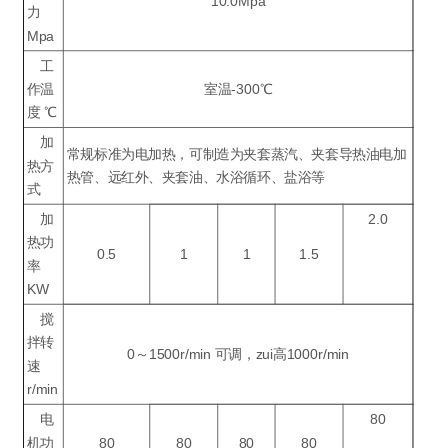
10.0Mpa
力
Mpa
工
作温
室温-300℃
度 ℃
加
常规标准为电加热，可制造为夹套蒸汽、夹套导热油电加
热方
热管、远红外、夹套油、水浴循环、盐浴等
式
加
2.0
热功
0.5
1
1
1.5
率
KW
搅
拌转
0～1500r/min 可调，zui高1000r/min
速
r/min
电
80
机功
80
80
80
80