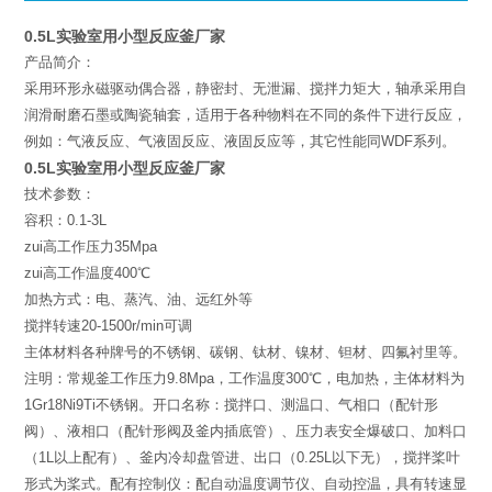
0.5L实验室用小型反应釜厂家
产品简介：
采用环形永磁驱动偶合器，静密封、无泄漏、搅拌力矩大，轴承采用自
润滑耐磨石墨或陶瓷轴套，适用于各种物料在不同的条件下进行反应，
例如：气液反应、气液固反应、液固反应等，其它性能同WDF系列。
0.5L实验室用小型反应釜厂家
技术参数：
容积：0.1-3L
zui高工作压力35Mpa
zui高工作温度400℃
加热方式：电、蒸汽、油、远红外等
搅拌转速20-1500r/min可调
主体材料各种牌号的不锈钢、碳钢、钛材、镍材、钽材、四氟衬里等。
注明：常规釜工作压力9.8Mpa，工作温度300℃，电加热，主体材料为
1Gr18Ni9Ti不锈钢。开口名称：搅拌口、测温口、气相口（配针形
阀）、液相口（配针形阀及釜内插底管）、压力表安全爆破口、加料口
（1L以上配有）、釜内冷却盘管进、出口（0.25L以下无），搅拌桨叶
形式为桨式。配有控制仪：配自动温度调节仪、自动控温，具有转速显