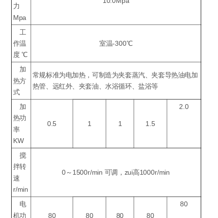
10.0Mpa
力
Mpa
工
作温
室温-300℃
度 ℃
加
常规标准为电加热，可制造为夹套蒸汽、夹套导热油电加
热方
热管、远红外、夹套油、水浴循环、盐浴等
式
加
2.0
热功
0.5
1
1
1.5
率
KW
搅
拌转
0～1500r/min 可调，zui高1000r/min
速
r/min
电
80
机功
80
80
80
80