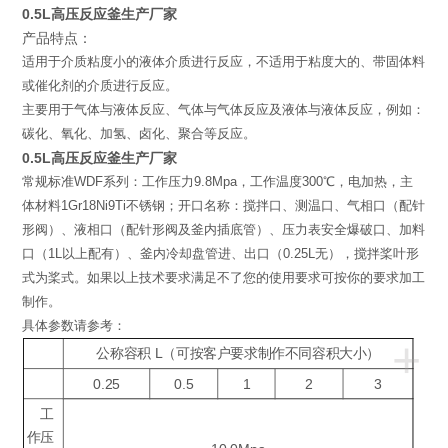
0.5L高压反应釜生产厂家
产品特点：
适用于介质粘度小的液体介质进行反应，不适用于粘度大的、带固体料
或催化剂的介质进行反应。
主要用于气体与液体反应、气体与气体反应及液体与液体反应，例如：
碳化、氧化、加氢、卤化、聚合等反应。
0.5L高压反应釜生产厂家
常规标准WDF系列：工作压力9.8Mpa，工作温度300℃，电加热，主
体材料1Gr18Ni9Ti不锈钢；开口名称：搅拌口、测温口、气相口（配针
形阀）、液相口（配针形阀及釜内插底管）、压力表安全爆破口、加料
口（1L以上配有）、釜内冷却盘管进、出口（0.25L无），搅拌桨叶形
式为桨式。如果以上技术要求满足不了您的使用要求可按你的要求加工
制作。
具体参数请参考：
+
公称容积 L（可按客户要求制作不同容积大小）
0.25
0.5
1
2
3
工
作压