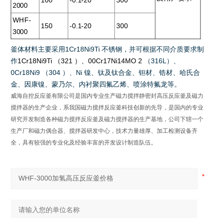
100
-0.1-20
300
2000
WHF-
150
-0.1-20
300
3000
釜体材料主要采用
1Cr18Ni9Ti
不锈钢，并可根据不同介质要求制
作
1Cr18Ni9Ti
（
321
）、
00Cr17Ni14MO 2
（
316L
）、
0Cr18Ni9
（
304
）、
Ni
镍、钛及钛合金、钽材、锆材、哈氏合
金、因康镍、蒙乃尔、内衬聚四氟乙烯、喷涂特氟龙等
。
威海自控反应釜有限公司是国内专业生产磁力搅拌静密封高压反应釜及磁力
搅拌器的生产企业，系我国磁力搅拌反应釜科技创新的先导，是国内的专业
研究开发制造各种磁力搅拌反应釜及磁力搅拌器的生产基地，公司下辖一个
生产厂和磁力偶合器、搅拌器研发中心，技术力量雄厚、加工检测设备齐
全，具有较强的专业化及经验丰富的开发设计制造队伍。