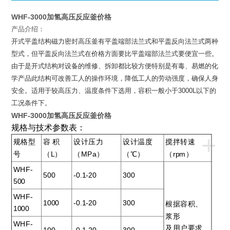
WHF-3000加氢高压反应釜价格
产品介绍：
开式平盖结构磁力密封高压釜有平盖端部法兰式和平盖反向法兰式两种
型式，但平盖反向法兰式在价格方面要比平盖端部法兰式要便宜一些。
由于是开式结构对设备的维修、拆卸都比较方便特别是有毒、易燃的化
学产品此结构可改善工人的操作环境，降低工人的劳动强度，确保人身
安全。适用于较高压力、温度条件下选用，容积一般小于
3000L
以下的
工况条件下。
WHF-3000加氢高压反应釜价格
规格与技术参数表：
+
规格型
容 积
设计压力
设计温度
搅拌转速
号
（L）
（MPa）
（℃）
（rpm）
WHF-
500
-0.1-20
300
500
WHF-
1000
-0.1-20
300
根据容积、
1000
浆形
WHF-
及用户要求