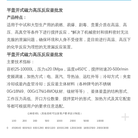
平盖开式磁力高压反应釜批发
产品特点：
适用于中试和大型生产用的易燃、易爆、剧毒、贵重介质在高温、高
压、高真空等条件下进行搅拌反应，*解决了机械密封和填料密封无法
克服的泄漏问题，确保环境和人身不受侵害，是目前进行高温、高压下
的化学反应为理想的无泄漏反应装置。
平盖开式磁力高压反应釜批发
主要技术指标：
容积25-10000L，压力≤20.0Mpa，温度≤450℃，搅拌转速20-500r/min
变频调速，加热方式：电、蒸汽、导热油、远红外等；冷却方式：夹套
冷却或釜内盘管冷却；反应釜主体材料（各种牌号的不锈钢
0Gr18Ni9、00Gr17Ni14MO钛材、镍材等等）、釜体釜盖的结构形式、
工作压力高低、开口方位数量、搅拌桨叶的形式、加热方式及其它配套
等都可根据用户的要求任意选配。
+
L
公称容积
（其他容积可以按客户要求设计制造）
50
100
200
300
500
1000
2000
5000
10000
350/520
450/640
600/910
600/1290
800/1100
1000/1390
1200/2400
1800/2500
2000/3000