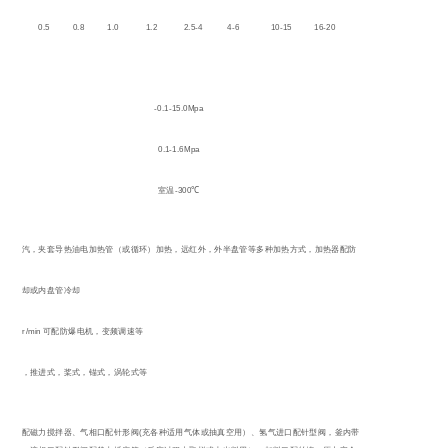
0.2
0.5
0.8
1.0
1.2
2.5-4
4-6
10-15
16-20
-0.1-15.0Mpa
0.1-1.6Mpa
-300
室温
℃
夹套蒸汽，夹套导热油电加热管（或循环）加热，远红外，外半盘管等多种加热方式，加热器配防
爆
夹套冷却或内盘管冷却
20-500r/min
可配防爆电机，变频调速等
自吸式，推进式，桨式，锚式，涡轮式等
(
搅拌口配磁力搅拌器、气相口配针形阀
充各种适用气体或抽真空用）、氢气进口配针型阀，釜内带