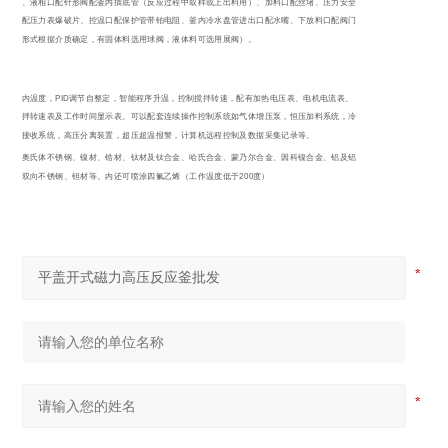
分布器、液相口配针形阀配釜内插底管（反应过程中取样或上出料用）、加料口配丝堵、压力安全
防爆口配压力表爆破片、控温口配保护管带铂电阻、釜内冷水盘管进出口配水嘴、下放料口配阀门
（阀门形式根据介质确定，有固体料选用球阀，液体料可选用展阀）。
PID
控制釜内温度，
调节自整定，智能程序升温，控制搅拌转速，配有加热电压表、电机电流表、
釜内搅拌转速表及工作时间显示表。可以配套连续操作控制系统如气体增压泵，恒压加料系统，冷
凝回流接收系统，高压分离装置，超压超温报警，计算机远程控制及数据采集记录等。
各牌号奥氏体不锈钢、镍材、锆材、钛材及钛合金、哈氏合金、蒙乃尔合金、因科镍合金、铝及铝
200
合金、双向不锈钢、钽材等。内还可喷涂四氟乙烯（工作温度低于
度）