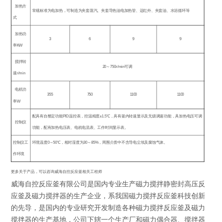
加热方
常规标准为电加热，可制造为夹套蒸汽、夹套导热油电加热管、远红外、夹套油、水浴循环等
式
加热功
3
6
9
9
率
KW
搅拌转
20
～
750r/min
可调
速
r/min
电机功
355
750
1100
1100
率
W
配具有自整定功能
PID
温控表，控温精度
±1.5
℃，具有釜内转速显示及无级调速功能，具加热电压可调
控制仪
功能，配有加热电压表、电机电流表、工作时间显示表。
控制仪工
环境温度
0
～
50
℃
，相对湿度为
30
～
85%
，周围介质中不含导电尘埃及腐蚀气体。
作环境
更多关于产品，可以咨询威海自控反应釜相关工程师
威海自控反应釜有限公司是国内专业生产磁力搅拌静密封高压反
应釜及磁力搅拌器的生产企业，系我国磁力搅拌反应釜科技创新
的先导，是国内的专业研究开发制造各种磁力搅拌反应釜及磁力
搅拌器的生产基地，公司下辖一个生产厂和磁力偶合器、搅拌器