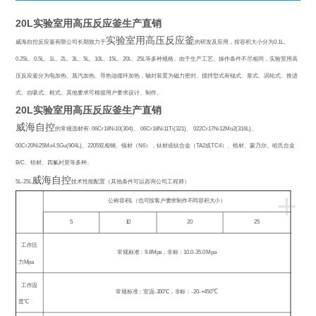
20L实验室用高压反应釜生产直销
实验室用高压反应釜
威海自控反应釜有限公司长期致力于
的研发及应用，按容积大小分为
0.1L
、
0.25L
、
0.5L
、
1L
、
2L
、
3L
、
5L
、
10L
、
15L
、
20L
、
25L
等多种规格。由于生产工艺、操作条件不尽相同，实验室用高
压反应釜分为电加热、蒸汽加热、导热油循环加热，轴封装置为磁力密封。搅拌型式有锚式、浆式、涡轮式、推进
式、自吸式、框式。其他要求可根据用户要求设计、制作。
20L实验室用高压反应釜生产直销
威海自控
的常规选材有
: 06Cr18Ni10(304)
、
06Cr18Ni11Ti(321)
、
022Cr17Ni12Mo2(316L)
、
00Cr20Ni25Mo4.5Gu(904L)
、
2205
双相钢、镍材（
N6
），钛材或钛合金（
TA2
或
TC4
）、锆材、蒙乃尔、哈氏合金
B/C
、钽材、四氟衬里等多种。
威海自控
5L-25L
技术性能配置（其他条件可以咨询公司工程师）
+
公称容积
L
（也可按客户要求制作不同容积大小）
5
10
20
25
工作压
常规标准：
9.8Mpa
，非标：
10.0-35.0 Mpa
力
Mpa
工作温
常规标准：室温
-300
℃
，非标：
-20-+450
℃
度℃