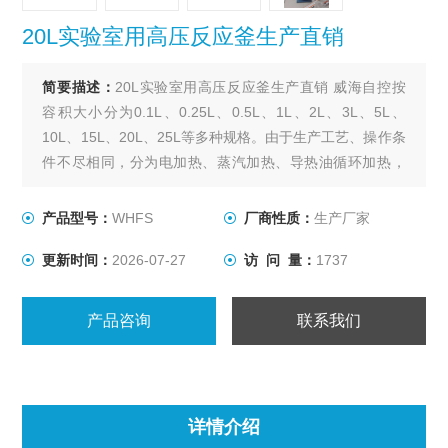
20L实验室用高压反应釜生产直销
简要描述：
20L实验室用高压反应釜生产直销 威海自控按
容积大小分为0.1L、0.25L、0.5L、1L、2L、3L、5L、
10L、15L、20L、25L等多种规格。由于生产工艺、操作条
件不尽相同，分为电加热、蒸汽加热、导热油循环加热，
轴封装置为磁力密封。搅拌型式有锚式、浆式、涡轮式、
推进式、自吸式、框式。其他要求可根据用户要求设计、
产品型号：
WHFS
厂商性质：
生产厂家
制作。
更新时间：
2026-07-27
访 问 量：
1737
产品咨询
联系我们
详情介绍