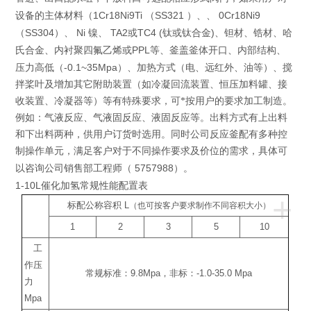
1Cr18Ni9Ti
SS321
0Cr18Ni9
设备的主体材料（
（
）、、
SS304
Ni
TA2
TC4 (
)
（
）、
镍、
或
钛或钛合金
、钽材、锆材、哈
PPL
氏合金、内衬聚四氟乙烯或
等、釜盖釜体开口、内部结构、
-0.1~35Mpa
压力高低（
）、加热方式（电、远红外、油等）、搅
拌桨叶及增加其它附助装置（如冷凝回流装置、恒压加料罐、接
收装置、冷凝器等）等有特殊要求，可*按用户的要求加工制造。
例如：气液反应、气液固反应、液固反应等。出料方式有上出料
和下出料两种，供用户订货时选用。同时公司反应釜配有多种控
制操作单元，满足客户对于不同操作要求及价位的需求，具体可
5757988
以咨询公司销售部工程师（
）。
1-10L催化加氢
常规性能配置表
+
标配公称容积
L
（也可按客户要求制作不同容积大小）
1
2
3
5
10
工
作压
常规标准：
9.8Mpa
，非标：
-1.0-35.0 Mpa
力
Mpa