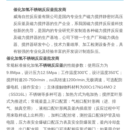
催化加氢不锈钢反应釜批发商
威海自控反应釜有限公司是国内专业生产磁力搅拌静密封高压
反应釜及磁力搅拌器的生产企业，系我国磁力搅拌反应釜科技
创新的先导，是国内的专业研究开发制造各种磁力搅拌反应釜
及磁力搅拌器的生产基地，公司下辖一个生产厂和磁力偶合
器、搅拌器研发中心，技术力量雄厚、加工检测设备齐全，具
有较强的专业化及经验丰富的开发设计制造队伍。
催化加氢不锈钢反应釜批发商
催化加氢
不锈钢反应釜
常规标准
的性能参数：使用压力为
9.8Mpa
12.5Mpa
300
350
，设计压力
；工作温度
℃，设计温度
℃；
20-750r/min
1200r/min,
搅拌转速
，zui高转速
无极调速，可选配防
00Cr17Ni14MO 2
爆电机（操作安全）；主体接触物料材料为
SS316L
（
）不锈钢等多种可选；加热方式为电加热；搅拌桨叶形
式为推进式；常规釜盖上开口配置：气相口配针形阀（进、排
气、抽真空用），液相口配针形阀及釜内插底管（反应过程中可
用来取样或上出料用），加料口配丝堵，测控温口配保护管及铂
电阻，压力表安全爆破口配压力表及安全防爆装置，釜内冷却盘
管进、出口配水咀，下放料口可选配相应形式阀门；如果用户对