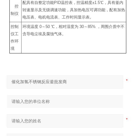
配具有自整定功能
PID
温控表，控温精度
±1.5
℃
，具有釜内
控
转速显示及无级调速功能，具加热电压可调功能，配有加热
制仪
电压表、电机电流表、工作时间显示表。
控制
环境温度
0
～
50
℃
，相对湿度为
30
～
85%
，周围介质中不
仪工
含导电尘埃及腐蚀气体。
作环
境