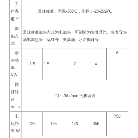
工
作温
常规标准：室温
-300
℃
，非标：
-20-
高温
℃
度
℃
加
常规标准加热方式为电加热，可制造为夹套蒸汽、夹套导热
热方
油电加热管、远红外、夹套油、水浴循环等
式
加
6
热功
1.5
1.5
2
4
率
KW
搅
拌转
20
～
750r/min
无极调速
速
r/min
电
750
机功
123
185
245
355
率
W