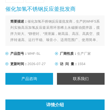
催化加氢不锈钢反应釜批发商
简要描述：
催化加氢不锈钢反应釜批发商，生产的WHFS系
列实验高压加氢反应釜采用环形稀土永磁驱动搅拌器，搅
拌力矩大、*静密封、*泄泄漏，耐高温、高压、高真空、搅
拌转速高、运行平稳、噪音小、适用范围广、使用简单、
操作方便等特点，是实验室进行加氢或其他要求无泄漏的
各种搅拌反应的理想装置。
产品型号：
WHF-5L
厂商性质：
生产厂家
更新时间：
2026-07-27
访 问 量：
1554
产品咨询
联系我们
详情介绍