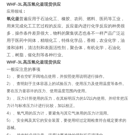
WHF-3L高压氧化釜现货供应
应用领域
：
氧化釜
普遍应用于石油化工、橡胶、农药、燃料、医药等工业，
用来完成化工工艺过程的反应。反应釜内进行化学反应的种类很
多，操作条件差异很大，物料的聚集状态也各不一样产品广泛运
用于医药中间体，精细化工，特殊化学品，香精，农业化学，油
漆和涂料，清洁剂和表面活性剂，聚合体，有机化学，石油化
工，树脂，催化剂等各种行业。
WHF-3L高压氧化釜现货供应
一般应注意的事项
1
）
、
要在空旷开阔地点使用，并按照使用说明进行操作。
2
）
、
查明刻于主体容器上的试验压力、
使用压力及使用温度
等条件。
要在压力釜容许的压力、使用温度范围内使用。
3
）
、压力计所使用的压力，在其标明压力的
1/2
以内使用。
并经常把压
力计与标准压力计进行比较，加以校正。
4
）
、氧气用的压力计，要避免与其它气体用的压力计混用。
5
）
、
安全阀及其它的安全装置，
要使用经过定期检查符合规定要
求的
器械。