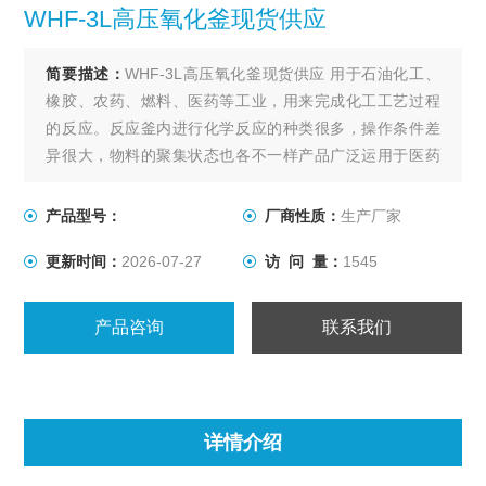
WHF-3L高压氧化釜现货供应
简要描述：
WHF-3L高压氧化釜现货供应 用于石油化工、
橡胶、农药、燃料、医药等工业，用来完成化工工艺过程
的反应。反应釜内进行化学反应的种类很多，操作条件差
异很大，物料的聚集状态也各不一样产品广泛运用于医药
中间体，精细化工，特殊化学品，香精，农业化学，油漆
和涂料，清洁剂和表面活性剂，聚合体，有机化学，石油
产品型号：
厂商性质：
生产厂家
化工，树脂，催化剂等各种行业。
更新时间：
2026-07-27
访 问 量：
1545
产品咨询
联系我们
详情介绍