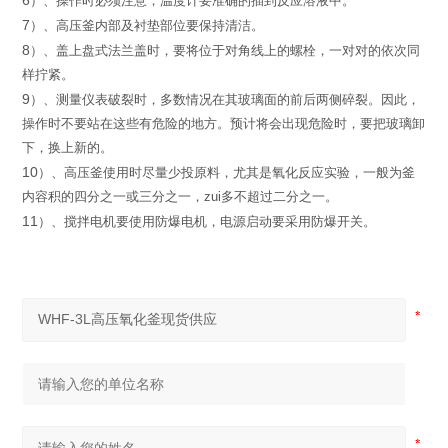
6
）
、操作时必须注意，温度计要准确的插到反应溶液中。
7
）
、高压釜内部及衬垫部位要保持清洁。
8
）
、
盖上盘式法兰盖时，
要将位于对角线上的螺栓，
一对对的依
次同
样拧紧。
9
）
、
测量仪表破裂时，多数情况在其玻璃面的前后两侧碎裂。因
此，
操作时不要站在这些有危险的地方。预计将会出现危险时，
要把
玻璃卸
下，换上新的。
10
）
、高压釜使用时尽量少投原料，尤其是氧化反应实验，一般
为釜
内容积的四分之一或三分之一，zui多不超过二分之一。
11
）
、搅拌电机要使用防爆电机，电源启动要采用防爆开关。