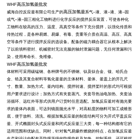
WHF高压加氢釜批发
高压加氢釜
威海自控反应釜有限公司生产的
系气
--
液、液
--
液、液
--
固
或气
--
液
--
固三相化工物料进行化学反应的搅拌反应装置，可使各种化
工物料在较高的压力、温度、高真空等条件下充分搅拌，以强化传质和
传热过程，是各种易燃、易爆、有毒、贵重等介质在高温、高压、高真
空等条件下进行搅拌反应的选设备。配备的磁力耦合器它从根本上解决
了以前填料密封、机械密封无法克服的轴封泄漏问题，无任何泄漏和污
染，使用寿命长、免维修。
WHF高压加氢釜批发
体材料可采用碳锰钢、各种牌号的不锈钢、钛及钛合金、镍、哈氏合
金、锆及其复合材料等氢化釜釜的主体材料、釜体、釜盖上的开孔尺
寸、数量、加热方式、釜内结构、搅拌转速、搅拌桨叶的形式均可根据
用户要求进行设计；加热方式有夹套蒸汽、夹套导热油电加热、夹套油
浴循环、远红外等形式供用户订货时任意选配。加氢反应釜对有抛光要
求的釜体内表面，可达到镜面抛光水平，对高粘度的物料可加工成锥形
底，便于放料、清洗。根据加氢反应釜的制造结构可分为开式平盖反应
釜、开式椭圆封头式反应釜和闭式反应釜三大类，每一种结构都有它的
适用范围和优缺点。同时，针对氢气易爆炸燃烧的特点，在加氢反应釜
生产和设计中配有高防爆等级的防爆电机及加热、控制系统。还可根据