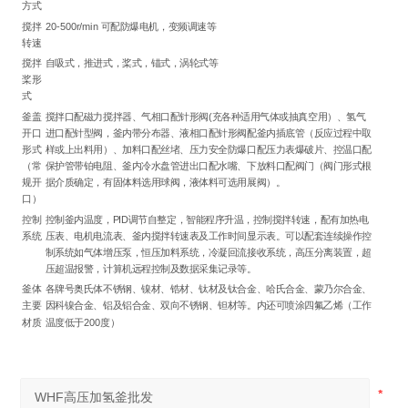
方式
搅拌
20-500r/min 可配防爆电机，变频调速等
转速
搅拌
自吸式，推进式，桨式，锚式，涡轮式等
桨形
式
釜盖
搅拌口配磁力搅拌器、气相口配针形阀(充各种适用气体或抽真空用）、氢气
开口
进口配针型阀，釜内带分布器、液相口配针形阀配釜内插底管（反应过程中取
形式
样或上出料用）、加料口配丝堵、压力安全防爆口配压力表爆破片、控温口配
（常
保护管带铂电阻、釜内冷水盘管进出口配水嘴、下放料口配阀门（阀门形式根
规开
据介质确定，有固体料选用球阀，液体料可选用展阀）。
口）
控制
控制釜内温度，PID调节自整定，智能程序升温，控制搅拌转速，配有加热电
系统
压表、电机电流表、釜内搅拌转速表及工作时间显示表。可以配套连续操作控
制系统如气体增压泵，恒压加料系统，冷凝回流接收系统，高压分离装置，超
压超温报警，计算机远程控制及数据采集记录等。
釜体
各牌号奥氏体不锈钢、镍材、锆材、钛材及钛合金、哈氏合金、蒙乃尔合金、
主要
因科镍合金、铝及铝合金、双向不锈钢、钽材等。内还可喷涂四氟乙烯（工作
材质
温度低于200度）