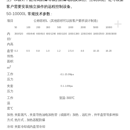
客户需要安装独立操作的远程控制设备。
50-10000L
常规技术参数
:
+
项目
公称容积L（其他容积可以按客户要求设计制造）
50
100
200
300
500
1000
2000
5000
10000
内
350/520
450/640
600/910
600/1290
800/1100
1000/1390
1200/2400
1800/2500
2000/3000
径/
内高
盘管
0.2
0.5
0.8
1.0
1.2
2.5-4
4-6
10-15
16-20
传热
面积
2
m
工作
-0.1-15.0Mpa
压力
夹套
0.1-1.6Mpa
压力
工作
室温-300℃
温
度℃
加热
夹套蒸汽，夹套导热油电加热管（或循环）加热，远红外，外半盘管等多种加
方式
热方式，加热器配防爆
冷却
夹套冷却或内盘管冷却