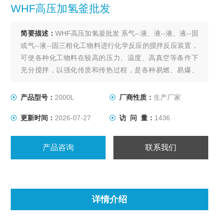
WHF高压加氢釜批发
简要描述：
WHF高压加氢釜批发 系气--液、液--液、液--固
或气--液--固三相化工物料进行化学反应的搅拌反应装置，
可使各种化工物料在较高的压力、温度、高真空等条件下
充分搅拌，以强化传质和传热过程，是各种易燃、易爆、
有毒、贵重等介质在高温、高压、高真空等条件下进行搅
拌反应的选设备。
产品型号：
2000L
厂商性质：
生产厂家
更新时间：
2026-07-27
访 问 量：
1436
产品咨询
联系我们
详情介绍