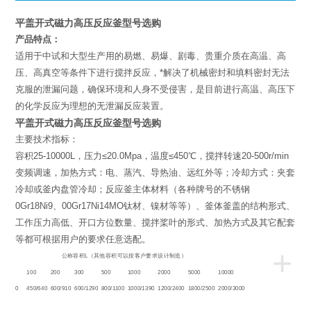
平盖开式磁力高压反应釜型号选购
产品特点：
适用于中试和大型生产用的易燃、易爆、剧毒、贵重介质在高温、高
压、高真空等条件下进行搅拌反应，*解决了机械密封和填料密封无法
克服的泄漏问题，确保环境和人身不受侵害，是目前进行高温、高压下
的化学反应为理想的无泄漏反应装置。
平盖开式磁力高压反应釜型号选购
主要技术指标：
容积25-10000L，压力≤20.0Mpa，温度≤450℃，搅拌转速20-500r/min
变频调速，加热方式：电、蒸汽、导热油、远红外等；冷却方式：夹套
冷却或釜内盘管冷却；反应釜主体材料（各种牌号的不锈钢
0Gr18Ni9、00Gr17Ni14MO钛材、镍材等等）、釜体釜盖的结构形式、
工作压力高低、开口方位数量、搅拌桨叶的形式、加热方式及其它配套
等都可根据用户的要求任意选配。
+
L
公称容积
（其他容积可以按客户要求设计制造）
50
100
200
300
500
1000
2000
5000
10000
350/520
450/640
600/910
600/1290
800/1100
1000/1390
1200/2400
1800/2500
2000/3000