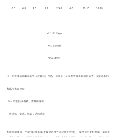
0.2
0.5
0.8
1.0
1.2
2.5-4
4-6
10-15
16-20
-0.1-15.0Mpa
0.1-1.6Mpa
-300
室温
℃
夹套蒸汽，夹套导热油电加热管（或循环）加热，远红外，外半盘管等多种加热方式，加热器配防
爆
夹套冷却或内盘管冷却
20-500r/min
可配防爆电机，变频调速等
自吸式，推进式，桨式，锚式，涡轮式等
(
搅拌口配磁力搅拌器、气相口配针形阀
充各种适用气体或抽真空用）、氢气进口配针型阀，釜内带