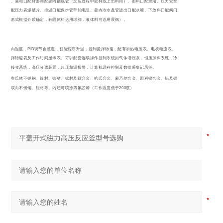
分布器、液相口配针形阀配釜内插底管（反应过程中取样或上出料用）、加料口配丝堵、压力安全
防爆口配压力表爆破片、控温口配保护管带铂电阻、釜内冷水盘管进出口配水嘴、下放料口配阀门
（阀门形式根据介质确定，有固体料选用球阀，液体料可选用展阀）。
PID
控制釜内温度，
调节自整定，智能程序升温，控制搅拌转速，配有加热电压表、电机电流表、
釜内搅拌转速表及工作时间显示表。可以配套连续操作控制系统如气体增压泵，恒压加料系统，冷
凝回流接收系统，高压分离装置，超压超温报警，计算机远程控制及数据采集记录等。
各牌号奥氏体不锈钢、镍材、锆材、钛材及钛合金、哈氏合金、蒙乃尔合金、因科镍合金、铝及铝
200
合金、双向不锈钢、钽材等。内还可喷涂四氟乙烯（工作温度低于
度）