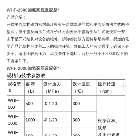
WHF-2000加氢高压反应釜*
产品介绍：
开式平盖结构磁力密封高压釜有平盖端部法兰式和平盖反向法兰式两种
型式，但平盖反向法兰式在价格方面要比平盖端部法兰式要便宜一些。
由于是开式结构对设备的维修、拆卸都比较方便特别是有毒、易燃的化
学产品此结构可改善工人的操作环境，降低工人的劳动强度，确保人身
安全。适用于较高压力、温度条件下选用，容积一般小于
3000L
以下的
工况条件下。
WHF-2000加氢高压反应釜*
规格与技术参数表：
+
规格型
容 积
设计压力
设计温度
搅拌转速
号
（L）
（MPa）
（℃）
（rpm）
WHF-
500
-0.1-20
300
500
WHF-
1000
-0.1-20
300
根据容积、
1000
浆形
WHF-
及用户要求