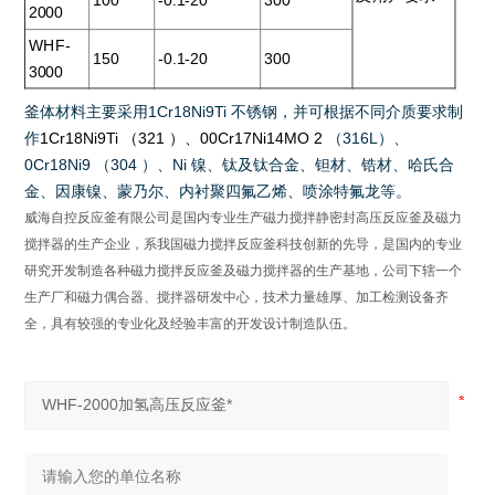
100
-0.1-20
300
2000
WHF-
150
-0.1-20
300
3000
釜体材料主要采用
1Cr18Ni9Ti
不锈钢，并可根据不同介质要求制
作
1Cr18Ni9Ti
（
321
）、
00Cr17Ni14MO 2
（
316L
）、
0Cr18Ni9
（
304
）、
Ni
镍、钛及钛合金、钽材、锆材、哈氏合
金、因康镍、蒙乃尔、内衬聚四氟乙烯、喷涂特氟龙等
。
威海自控反应釜有限公司是国内专业生产磁力搅拌静密封高压反应釜及磁力
搅拌器的生产企业，系我国磁力搅拌反应釜科技创新的先导，是国内的专业
研究开发制造各种磁力搅拌反应釜及磁力搅拌器的生产基地，公司下辖一个
生产厂和磁力偶合器、搅拌器研发中心，技术力量雄厚、加工检测设备齐
全，具有较强的专业化及经验丰富的开发设计制造队伍。