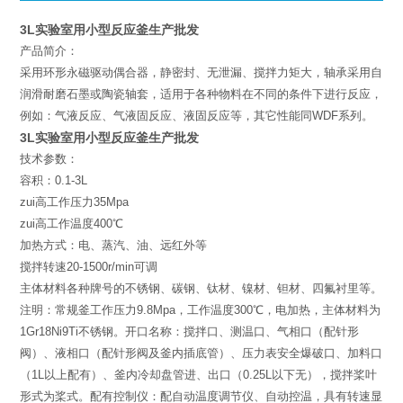
3L实验室用小型反应釜生产批发
产品简介：
采用环形永磁驱动偶合器，静密封、无泄漏、搅拌力矩大，轴承采用自
润滑耐磨石墨或陶瓷轴套，适用于各种物料在不同的条件下进行反应，
例如：气液反应、气液固反应、液固反应等，其它性能同WDF系列。
3L实验室用小型反应釜生产批发
技术参数：
容积：0.1-3L
zui高工作压力35Mpa
zui高工作温度400℃
加热方式：电、蒸汽、油、远红外等
搅拌转速20-1500r/min可调
主体材料各种牌号的不锈钢、碳钢、钛材、镍材、钽材、四氟衬里等。
注明：常规釜工作压力9.8Mpa，工作温度300℃，电加热，主体材料为
1Gr18Ni9Ti不锈钢。开口名称：搅拌口、测温口、气相口（配针形
阀）、液相口（配针形阀及釜内插底管）、压力表安全爆破口、加料口
（1L以上配有）、釜内冷却盘管进、出口（0.25L以下无），搅拌桨叶
形式为桨式。配有控制仪：配自动温度调节仪、自动控温，具有转速显