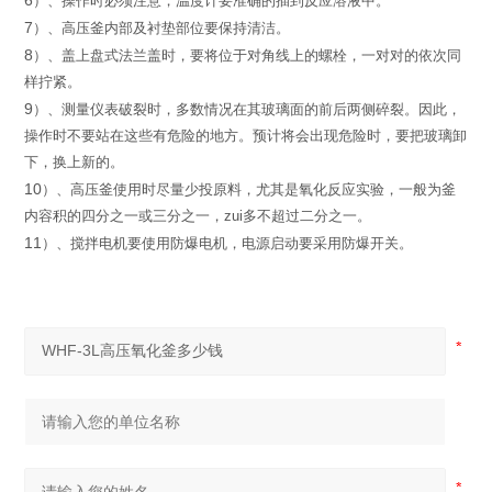
6
）
、操作时必须注意，温度计要准确的插到反应溶液中。
7
）
、高压釜内部及衬垫部位要保持清洁。
8
）
、
盖上盘式法兰盖时，
要将位于对角线上的螺栓，
一对对的依
次同
样拧紧。
9
）
、
测量仪表破裂时，多数情况在其玻璃面的前后两侧碎裂。因
此，
操作时不要站在这些有危险的地方。预计将会出现危险时，
要把
玻璃卸
下，换上新的。
10
）
、高压釜使用时尽量少投原料，尤其是氧化反应实验，一般
为釜
内容积的四分之一或三分之一，zui多不超过二分之一。
11
）
、搅拌电机要使用防爆电机，电源启动要采用防爆开关。