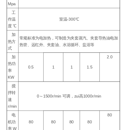
Mpa
工
作温
室温-300℃
度 ℃
加
常规标准为电加热，可制造为夹套蒸汽、夹套导热油电加
热方
热管、远红外、夹套油、水浴循环、盐浴等
式
加
2.0
热功
0.5
1
1
1.5
率
KW
搅
拌转
0～1500r/min 可调，zui高1000r/min
速
r/min
电
80
机功
80
80
80
80
率 W