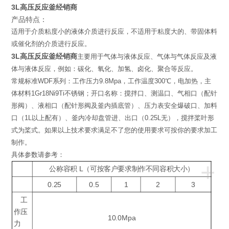
3L高压反应釜经销商
产品特点：
适用于介质粘度小的液体介质进行反应，不适用于粘度大的、带固体料
或催化剂的介质进行反应。
3L高压反应釜经销商
主要用于气体与液体反应、气体与气体反应及液
体与液体反应，例如：碳化、氧化、加氢、卤化、聚合等反应。
常规标准WDF系列：工作压力9.8Mpa，工作温度300℃，电加热，主
体材料1Gr18Ni9Ti不锈钢；开口名称：搅拌口、测温口、气相口（配针
形阀）、液相口（配针形阀及釜内插底管）、压力表安全爆破口、加料
口（1L以上配有）、釜内冷却盘管进、出口（0.25L无），搅拌桨叶形
式为桨式。如果以上技术要求满足不了您的使用要求可按你的要求加工
制作。
具体参数请参考：
+
公称容积 L（可按客户要求制作不同容积大小）
0.25
0.5
1
2
3
工
作压
10.0Mpa
力