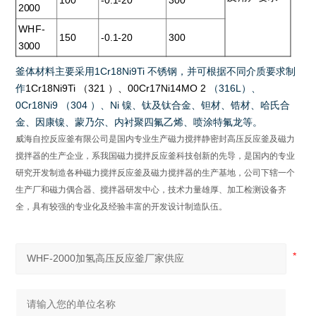
100
-0.1-20
300
2000
WHF-
150
-0.1-20
300
3000
釜体材料主要采用
1Cr18Ni9Ti
不锈钢，并可根据不同介质要求制
作
1Cr18Ni9Ti
（
321
）、
00Cr17Ni14MO 2
（
316L
）、
0Cr18Ni9
（
304
）、
Ni
镍、钛及钛合金、钽材、锆材、哈氏合
金、因康镍、蒙乃尔、内衬聚四氟乙烯、喷涂特氟龙等
。
威海自控反应釜有限公司是国内专业生产磁力搅拌静密封高压反应釜及磁力
搅拌器的生产企业，系我国磁力搅拌反应釜科技创新的先导，是国内的专业
研究开发制造各种磁力搅拌反应釜及磁力搅拌器的生产基地，公司下辖一个
生产厂和磁力偶合器、搅拌器研发中心，技术力量雄厚、加工检测设备齐
全，具有较强的专业化及经验丰富的开发设计制造队伍。