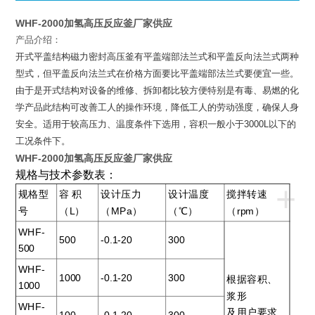
WHF-2000加氢高压反应釜厂家供应
产品介绍：
开式平盖结构磁力密封高压釜有平盖端部法兰式和平盖反向法兰式两种
型式，但平盖反向法兰式在价格方面要比平盖端部法兰式要便宜一些。
由于是开式结构对设备的维修、拆卸都比较方便特别是有毒、易燃的化
学产品此结构可改善工人的操作环境，降低工人的劳动强度，确保人身
安全。适用于较高压力、温度条件下选用，容积一般小于
3000L
以下的
工况条件下。
WHF-2000加氢高压反应釜厂家供应
规格与技术参数表：
+
规格型
容 积
设计压力
设计温度
搅拌转速
号
（L）
（MPa）
（℃）
（rpm）
WHF-
500
-0.1-20
300
500
WHF-
1000
-0.1-20
300
根据容积、
1000
浆形
WHF-
及用户要求