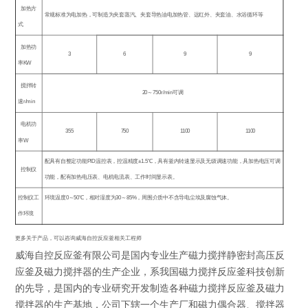
加热方
常规标准为电加热，可制造为夹套蒸汽、夹套导热油电加热管、远红外、夹套油、水浴循环等
式
加热功
3
6
9
9
率
KW
搅拌转
20
～
750r/min
可调
速
r/min
电机功
355
750
1100
1100
率
W
配具有自整定功能
PID
温控表，控温精度
±1.5
℃，具有釜内转速显示及无级调速功能，具加热电压可调
控制仪
功能，配有加热电压表、电机电流表、工作时间显示表。
控制仪工
环境温度
0
～
50
℃
，相对湿度为
30
～
85%
，周围介质中不含导电尘埃及腐蚀气体。
作环境
更多关于产品，可以咨询威海自控反应釜相关工程师
威海自控反应釜有限公司是国内专业生产磁力搅拌静密封高压反
应釜及磁力搅拌器的生产企业，系我国磁力搅拌反应釜科技创新
的先导，是国内的专业研究开发制造各种磁力搅拌反应釜及磁力
搅拌器的生产基地，公司下辖一个生产厂和磁力偶合器、搅拌器