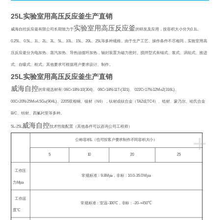
25L实验室用高压反应釜生产直销
实验室用高压反应釜
威海自控反应釜有限公司长期致力于
的研发及应用，按容积大小分为
0.1L
、
0.25L
、
0.5L
、
1L
、
2L
、
3L
、
5L
、
10L
、
15L
、
20L
、
25L
等多种规格。由于生产工艺、操作条件不尽相同，实验室用高
压反应釜分为电加热、蒸汽加热、导热油循环加热，轴封装置为磁力密封。搅拌型式有锚式、浆式、涡轮式、推进
式、自吸式、框式。其他要求可根据用户要求设计、制作。
25L实验室用高压反应釜生产直销
威海自控
的常规选材有
: 06Cr18Ni10(304)
、
06Cr18Ni11Ti(321)
、
022Cr17Ni12Mo2(316L)
、
00Cr20Ni25Mo4.5Gu(904L)
、
2205
双相钢、镍材（
N6
），钛材或钛合金（
TA2
或
TC4
）、锆材、蒙乃尔、哈氏合金
B/C
、钽材、四氟衬里等多种。
威海自控
5L-25L
技术性能配置（其他条件可以咨询公司工程师）
+
公称容积
L
（也可按客户要求制作不同容积大小）
5
10
20
25
工作压
常规标准：
9.8Mpa
，非标：
10.0-35.0 Mpa
力
Mpa
工作温
常规标准：室温
-300
℃
，非标：
-20-+450
℃
度℃