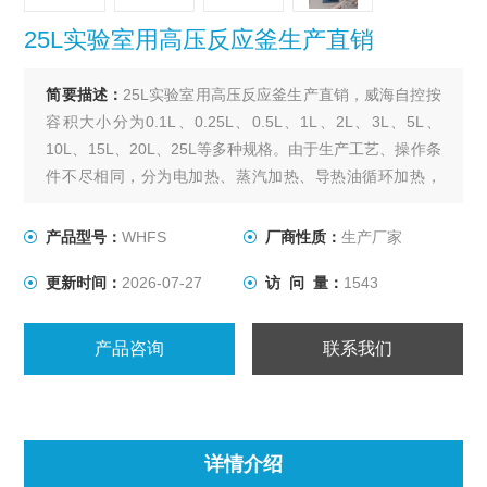
25L实验室用高压反应釜生产直销
简要描述：
25L实验室用高压反应釜生产直销，威海自控按
容积大小分为0.1L、0.25L、0.5L、1L、2L、3L、5L、
10L、15L、20L、25L等多种规格。由于生产工艺、操作条
件不尽相同，分为电加热、蒸汽加热、导热油循环加热，
轴封装置为磁力密封。搅拌型式有锚式、浆式、涡轮式、
推进式、自吸式、框式。其他要求可根据用户要求设计、
产品型号：
WHFS
厂商性质：
生产厂家
制作。
更新时间：
2026-07-27
访 问 量：
1543
产品咨询
联系我们
详情介绍