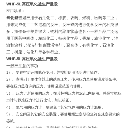
WHF-5L高压氧化釜生产批发
应用领域
：
氧化釜
普遍应用于石油化工、橡胶、农药、燃料、医药等工业，
用来完成化工工艺过程的反应。反应釜内进行化学反应的种类很
多，操作条件差异很大，物料的聚集状态也各不一样产品广泛运
用于医药中间体，精细化工，特殊化学品，香精，农业化学，油
漆和涂料，清洁剂和表面活性剂，聚合体，有机化学，石油化
工，树脂，催化剂等各种行业。
WHF-5L高压氧化釜生产批发
一般应注意的事项
1
）
、
要在空旷开阔地点使用，并按照使用说明进行操作。
2
）
、
查明刻于主体容器上的试验压力、
使用压力及使用温度
等条件。
要在压力釜容许的压力、使用温度范围内使用。
3
）
、压力计所使用的压力，在其标明压力的
1/2
以内使用。
并经常把压
力计与标准压力计进行比较，加以校正。
4
）
、氧气用的压力计，要避免与其它气体用的压力计混用。
5
）
、
安全阀及其它的安全装置，
要使用经过定期检查符合规定要
求的
器械。