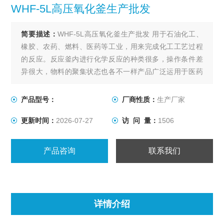
WHF-5L高压氧化釜生产批发
简要描述：
WHF-5L高压氧化釜生产批发 用于石油化工、
橡胶、农药、燃料、医药等工业，用来完成化工工艺过程
的反应。反应釜内进行化学反应的种类很多，操作条件差
异很大，物料的聚集状态也各不一样产品广泛运用于医药
中间体，精细化工，特殊化学品，香精，农业化学，油漆
和涂料，清洁剂和表面活性剂，聚合体，有机化学，石油
产品型号：
厂商性质：
生产厂家
化工，树脂，催化剂等各种行业。
更新时间：
2026-07-27
访 问 量：
1506
产品咨询
联系我们
详情介绍