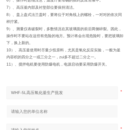
6
）
、操作时必须注意，温度计要准确的插到反应溶液中。
7
）
、高压釜内部及衬垫部位要保持清洁。
8
）
、
盖上盘式法兰盖时，
要将位于对角线上的螺栓，
一对对的依
次同
样拧紧。
9
）
、
测量仪表破裂时，多数情况在其玻璃面的前后两侧碎裂。因
此，
操作时不要站在这些有危险的地方。预计将会出现危险时，
要把
玻璃卸
下，换上新的。
10
）
、高压釜使用时尽量少投原料，尤其是氧化反应实验，一般
为釜
内容积的四分之一或三分之一，zui多不超过二分之一。
11
）
、搅拌电机要使用防爆电机，电源启动要采用防爆开关。