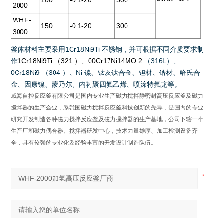
100
-0.1-20
300
2000
WHF-
150
-0.1-20
300
3000
釜体材料主要采用
1Cr18Ni9Ti
不锈钢，并可根据不同介质要求制
作
1Cr18Ni9Ti
（
321
）、
00Cr17Ni14MO 2
（
316L
）、
0Cr18Ni9
（
304
）、
Ni
镍、钛及钛合金、钽材、锆材、哈氏合
金、因康镍、蒙乃尔、内衬聚四氟乙烯、喷涂特氟龙等
。
威海自控反应釜有限公司是国内专业生产磁力搅拌静密封高压反应釜及磁力
搅拌器的生产企业，系我国磁力搅拌反应釜科技创新的先导，是国内的专业
研究开发制造各种磁力搅拌反应釜及磁力搅拌器的生产基地，公司下辖一个
生产厂和磁力偶合器、搅拌器研发中心，技术力量雄厚、加工检测设备齐
全，具有较强的专业化及经验丰富的开发设计制造队伍。