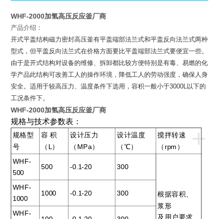
WHF-2000加氢高压反应釜厂商
产品介绍：
开式平盖结构磁力密封高压釜有平盖端部法兰式和平盖反向法兰式两种
型式，但平盖反向法兰式在价格方面要比平盖端部法兰式要便宜一些。
由于是开式结构对设备的维修、拆卸都比较方便特别是有毒、易燃的化
学产品此结构可改善工人的操作环境，降低工人的劳动强度，确保人身
安全。适用于较高压力、温度条件下选用，容积一般小于
3000L
以下的
工况条件下。
WHF-2000加氢高压反应釜厂商
规格与技术参数表：
+
规格型
容 积
设计压力
设计温度
搅拌转速
号
（L）
（MPa）
（℃）
（rpm）
WHF-
500
-0.1-20
300
500
WHF-
1000
-0.1-20
300
根据容积、
1000
浆形
WHF-
及用户要求