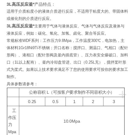
3L高压反应釜*
产品特点：
适用于介质粘度小的液体介质进行反应，不适用于粘度大的、带固体料
或催化剂的介质进行反应。
3L高压反应釜*
主要用于气体与液体反应、气体与气体反应及液体与
液体反应，例如：碳化、氧化、加氢、卤化、聚合等反应。
常规标准WDF系列：工作压力9.8Mpa，工作温度300℃，电加热，主
体材料1Gr18Ni9Ti不锈钢；开口名称：搅拌口、测温口、气相口（配针
形阀）、液相口（配针形阀及釜内插底管）、压力表安全爆破口、加料
口（1L以上配有）、釜内冷却盘管进、出口（0.25L无），搅拌桨叶形
式为桨式。如果以上技术要求满足不了您的使用要求可按你的要求加工
制作。
具体参数请参考：
+
公称容积 L（可按客户要求制作不同容积大小）
0.25
0.5
1
2
3
工
作压
10.0Mpa
力
Mpa