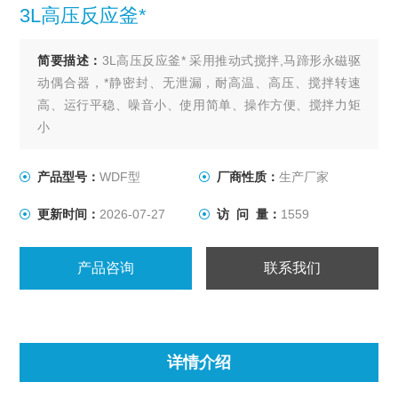
3L高压反应釜*
简要描述：
3L高压反应釜* 采用推动式搅拌,马蹄形永磁驱
动偶合器，*静密封、无泄漏，耐高温、高压、搅拌转速
高、运行平稳、噪音小、使用简单、操作方便、搅拌力矩
小
产品型号：
WDF型
厂商性质：
生产厂家
更新时间：
2026-07-27
访 问 量：
1559
产品咨询
联系我们
详情介绍