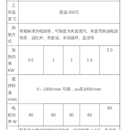
工
作温
室温-300℃
度 ℃
加
常规标准为电加热，可制造为夹套蒸汽、夹套导热油电加
热方
热管、远红外、夹套油、水浴循环、盐浴等
式
加
2.0
热功
0.5
1
1
1.5
率
KW
搅
拌转
0～1500r/min 可调，zui高1000r/min
速
r/min
电
80
机功
80
80
80
80
率 W