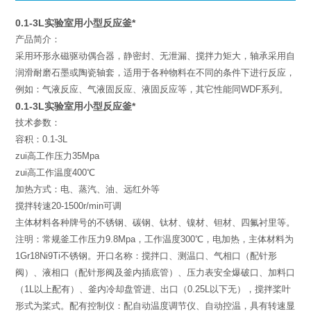
0.1-3L实验室用小型反应釜*
产品简介：
采用环形永磁驱动偶合器，静密封、无泄漏、搅拌力矩大，轴承采用自
润滑耐磨石墨或陶瓷轴套，适用于各种物料在不同的条件下进行反应，
例如：气液反应、气液固反应、液固反应等，其它性能同WDF系列。
0.1-3L实验室用小型反应釜*
技术参数：
容积：0.1-3L
zui高工作压力35Mpa
zui高工作温度400℃
加热方式：电、蒸汽、油、远红外等
搅拌转速20-1500r/min可调
主体材料各种牌号的不锈钢、碳钢、钛材、镍材、钽材、四氟衬里等。
注明：常规釜工作压力9.8Mpa，工作温度300℃，电加热，主体材料为
1Gr18Ni9Ti不锈钢。开口名称：搅拌口、测温口、气相口（配针形
阀）、液相口（配针形阀及釜内插底管）、压力表安全爆破口、加料口
（1L以上配有）、釜内冷却盘管进、出口（0.25L以下无），搅拌桨叶
形式为桨式。配有控制仪：配自动温度调节仪、自动控温，具有转速显