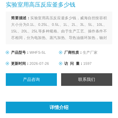
实验室用高压反应釜多少钱
简要描述：
实验室用高压反应釜多少钱，威海自控按容积
大小分为0.1L、0.25L、0.5L、1L、2L、3L、5L、10L、
15L、20L、25L等多种规格。由于生产工艺、操作条件不
尽相同，分为电加热、蒸汽加热、导热油循环加热，轴封
装置为磁力密封。搅拌型式有锚式、浆式、涡轮式、推进
式、自吸式、框式。其他要求可根据用户要求设计、制
产品型号：
WHFS-5L
厂商性质：
生产厂家
作。
更新时间：
2026-07-26
访 问 量：
1597
产品咨询
联系我们
详情介绍