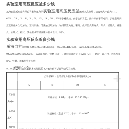
实验室用高压反应釜多少钱
实验室用高压反应釜
威海自控反应釜有限公司长期致力于
的研发及应用，按容积大小分为
0.1L
、
0.25L
、
0.5L
、
1L
、
2L
、
3L
、
5L
、
10L
、
15L
、
20L
、
25L
等多种规格。由于生产工艺、操作条件不尽相同，实验室用高
压反应釜分为电加热、蒸汽加热、导热油循环加热，轴封装置为磁力密封。搅拌型式有锚式、浆式、涡轮式、推进
式、自吸式、框式。其他要求可根据用户要求设计、制作。
实验室用高压反应釜多少钱
威海自控
的常规选材有
: 06Cr18Ni10(304)
、
06Cr18Ni11Ti(321)
、
022Cr17Ni12Mo2(316L)
、
00Cr20Ni25Mo4.5Gu(904L)
、
2205
双相钢、镍材（
N6
），钛材或钛合金（
TA2
或
TC4
）、锆材、蒙乃尔、哈氏合金
B/C
、钽材、四氟衬里等多种。
威海自控
5L-25L
技术性能配置（其他条件可以咨询公司工程师）
+
公称容积
L
（也可按客户要求制作不同容积大小）
5
10
20
25
工作压
常规标准：
9.8Mpa
，非标：
10.0-35.0 Mpa
力
Mpa
工作温
常规标准：室温
-300
℃
，非标：
-20-+450
℃
度
℃
加热方