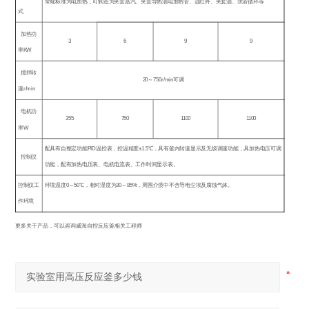
常规标准为电加热，可制造为夹套蒸汽、夹套导热油电加热管、远红外、夹套油、水浴循环等
式
加热功
3
6
9
9
率
KW
搅拌转
20
～
750r/min
可调
速
r/min
电机功
355
750
1100
1100
率
W
配具有自整定功能
PID
温控表，控温精度
±1.5
℃
，具有釜内转速显示及无级调速功能，具加热电压可调
控制仪
功能，配有加热电压表、电机电流表、工作时间显示表。
控制仪工
环境温度
0
～
50
℃
，相对湿度为
30
～
85%
，周围介质中不含导电尘埃及腐蚀气体。
作环境
更多关于产品，可以咨询威海自控反应釜相关工程师