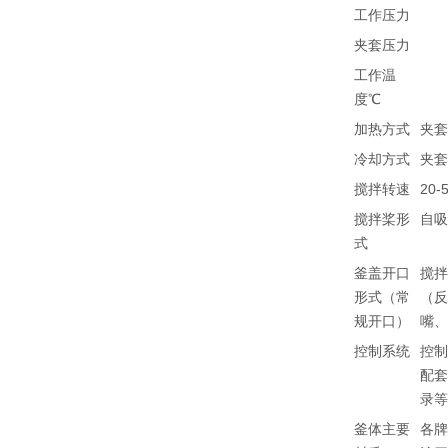
工作压力
夹套压力
工作温
度℃
加热方式
夹
冷却方式
夹
搅拌转速
20
搅拌桨形
自
式
釜盖开口
搅
形式（常
（
规开口）
嘴
控制系统
控制
配
录
釜体主要
各