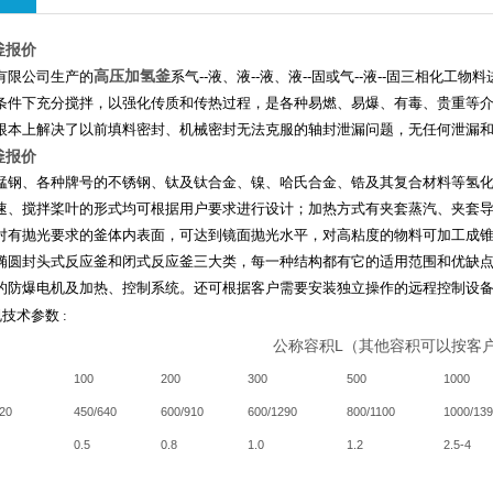
釜报价
高压加氢釜
有限公司生产的
系气
--
液、液
--
液、液
--
固或气
--
液
--
固三相化工物料
条件下充分搅拌，以强化传质和传热过程，是各种易燃、易爆、有毒、贵重等
根本上解决了以前填料密封、机械密封无法克服的轴封泄漏问题，无任何泄漏
釜报价
锰钢、各种牌号的不锈钢、钛及钛合金、镍、哈氏合金、锆及其复合材料等氢
速、搅拌桨叶的形式均可根据用户要求进行设计；加热方式有夹套蒸汽、夹套
对有抛光要求的釜体内表面，可达到镜面抛光水平，对高粘度的物料可加工成
椭圆封头式反应釜和闭式反应釜三大类，每一种结构都有它的适用范围和优缺
的防爆电机及加热、控制系统。还可根据客户需要安装独立操作的远程控制设
规技术参数
:
公称容积L（其他容积可以按客
100
200
300
500
1000
520
450/640
600/910
600/1290
800/1100
1000/13
0.5
0.8
1.0
1.2
2.5-4