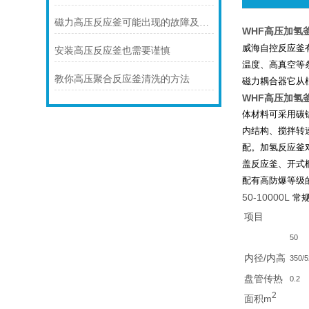
磁力高压反应釜可能出现的故障及解决办法
WHF高压加氢
威海自控反应釜
安装高压反应釜也需要谨慎
温度、高真空等
教你高压聚合反应釜清洗的方法
磁力耦合器它从
WHF高压加氢
体材料可采用碳
内结构、搅拌转
配。加氢反应釜
盖反应釜、开式
配有高防爆等级
50-10000L
常
项目
50
内径/内高
350/
盘管传热
0.2
2
面积m