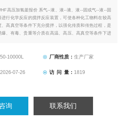
WHF高压加氢釜报价 系气--液、液--液、液--固或气--液--固
料进行化学反应的搅拌反应装置，可使各种化工物料在较高
度、高真空等条件下充分搅拌，以强化传质和传热过程，是
易爆、有毒、贵重等介质在高温、高压、高真空等条件下进
的选设备。
50-10000L
厂商性质：
生产厂家
2026-07-26
访 问 量：
1819
咨询
联系我们