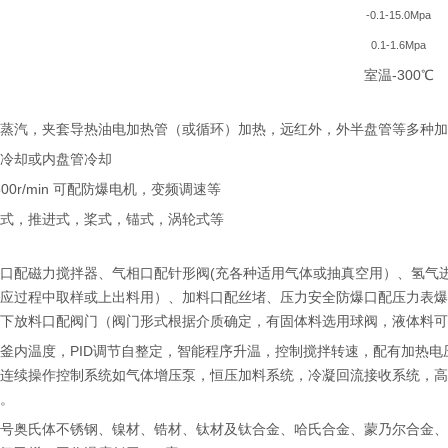
-0.1-15.0Mpa
0.1-1.6Mpa
室温-300℃
套蒸汽，夹套导热油电加热管（或循环）加热，远红外，外半盘管等多种
套冷却或内盘管冷却
-500r/min 可配防爆电机，变频调速等
吸式，推进式，桨式，锚式，涡轮式等
拌口配磁力搅拌器、气相口配针形阀(充各种适用气体或抽真空用）、氢气
反应过程中取样或上出料用）、加料口配丝堵、压力安全防爆口配压力表
、下放料口配阀门（阀门形式根据介质确定，有固体料选用球阀，液体料
釜内温度，PID调节自整定，智能程序升温，控制搅拌转速，配有加热
套连续操作控制系统如气体增压泵，恒压加料系统，冷凝回流接收系统，
等。
牌号奥氏体不锈钢、镍材、锆材、钛材及钛合金、哈氏合金、蒙乃尔合金