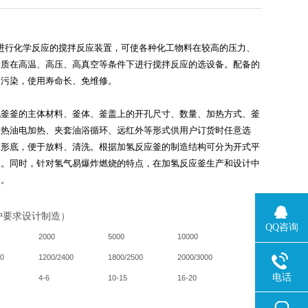
进行化学反应的搅拌反应装置，可使各种化工物料在较高的压力、
介质在高温、高压、高真空等条件下进行搅拌反应的选设备。配备的
和污染，使用寿命长、免维修。
化釜釜的主体材料、釜体、釜盖上的开孔尺寸、数量、加热方式、釜
导热油电加热、夹套油浴循环、远红外等形式供用户订货时任意选
锥形底，便于放料、清洗。根据加氢反应釜的制造结构可分为开式平
点。同时，针对氢气易爆炸燃烧的特点，在加氢反应釜生产和设计中
备。
户要求设计制造）
QQ咨询
2000
5000
10000
90
1200/2400
1800/2500
2000/3000
电话
4-6
10-15
16-20