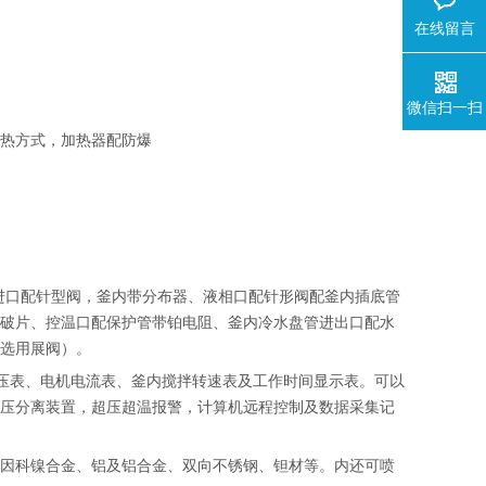
在线留言
微信扫一扫
加热方式，加热器配防爆
进口配针型阀，釜内带分布器、液相口配针形阀配釜内插底管
爆破片、控温口配保护管带铂电阻、釜内冷水盘管进出口配水
可选用展阀）。
电压表、电机电流表、釜内搅拌转速表及工作时间显示表。可以
高压分离装置，超压超温报警，计算机远程控制及数据采集记
、因科镍合金、铝及铝合金、双向不锈钢、钽材等。内还可喷