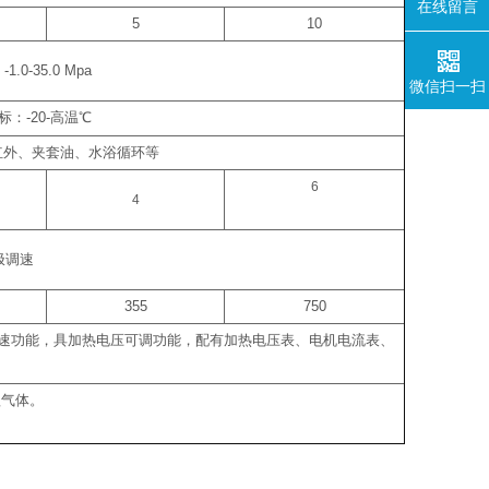
在线留言
5
10
：
-1.0-35.0 Mpa
微信扫一扫
标：
-20-
高温
℃
红外、夹套油、水浴循环等
6
4
极调速
355
750
速功能，具加热电压可调功能，配有加热电压表、电机电流表、
蚀气体。