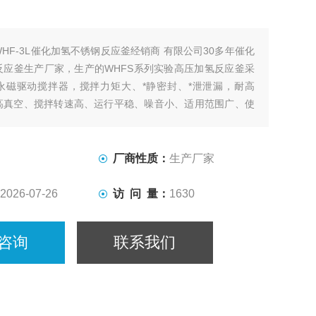
WHF-3L催化加氢不锈钢反应釜经销商 有限公司30多年催化
反应釜生产厂家，生产的WHFS系列实验高压加氢反应釜采
永磁驱动搅拌器，搅拌力矩大、*静密封、*泄泄漏，耐高
高真空、搅拌转速高、运行平稳、噪音小、适用范围广、使
作方便等特点，是实验室进行加氢或其他要求无泄漏的各种
理想装置。
厂商性质：
生产厂家
2026-07-26
访 问 量：
1630
咨询
联系我们