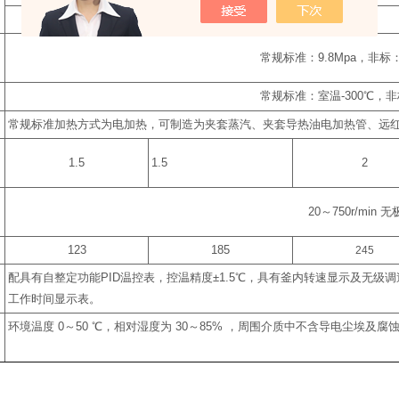
1
2
3
常规标准：
9.8Mpa
，非标
常规标准：室温
-300
℃
，非
常规标准加热方式为电加热，可制造为夹套蒸汽、夹套导热油电加热管、远
1.5
1.5
2
20
～
750r/min
无
123
185
245
配具有自整定功能
PID
温控表，控温精度
±1.5
℃
，具有釜内转速显示及无级调
工作时间显示表。
环境温度
0
～
50
℃
，相对湿度为
30
～
85%
，周围介质中不含导电尘埃及腐