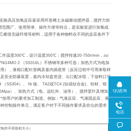
列实验高压加氢反应釜采用环形稀土永磁驱动搅拌器，搅拌力矩
适用范围广、使用简单、操作方便等特点，是实验室进行加氢或
乙烯填充碳纤维等材料，适用于各种物料在不同的反应条件下
300
350
20-750r/min
工作温度
℃，设计温度
℃；搅拌转速
，zui
7Ni14MO 2
SS316L
（
）不锈钢等多种可选；加热方式为电加
空用），液相口配针形阀及釜内插底管（反应过程中可用来取样
表及安全防爆装置，釜内冷却盘管进、出口配水咀，下放料口可
9
SS304
Ni
TA2
TC4 (
)
（
）、
镍、
或
钛或钛合金
、钽材、锆
QQ咨询
35Mpa
）、加热方式（电、远红外、油等）、搅拌桨叶及增加
*按用户的要求加工制造。例如：气液反应、气液固反应、液
多种控制操作单元，满足客户对于不同操作要求及价位的需求，
电话
求制作不同容积大小）