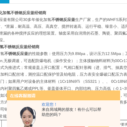
L催化加氢不锈钢反应釜经销商
应釜有限公司30多年催化加氢
不锈钢反应釜
生产厂家，生产的WHFS系
封、*泄漏，耐高温、高压、高真空、搅拌转速高、运行平稳、噪音小、
泄漏的各种搅拌反应的理想装置。轴套采用自润滑的石墨、陶瓷、聚四氟
应。
化加氢不锈钢反应釜经销商
加氢
不锈钢反应釜
9.8Mpa
12.5Mpa
的性能参数：使用压力为
，设计压力
；
n,
00Cr1
无极调速，可选配防爆电机（操作安全）；主体接触物料材料为
形式为推进式；常规釜盖上开口配置：气相口配针形阀（进、排气、抽真
，加料口配丝堵，测控温口配保护管及铂电阻，压力表安全爆破口配压力
1Cr18Ni9Ti
SS321
0Cr18Ni
阀门；如果用户对设备的主体材料（
（
）、、
PPL
-0.1~
、内衬聚四氟乙烯或
等、釜盖釜体开口、内部结构、压力高低（
（如冷凝回流装置、恒压加料罐、接收装置、冷凝器等）等有特殊要求，可
料方式有上出料和下出料两种，供用户订货时选用。同时公司反应釜配有
欢迎您！
5757988
来自局域网的朋友！有什么可以帮
公司销售部工程师（
）。
助您的吗？
常规性能配置表
标配公称容积
L
（也可按客户要