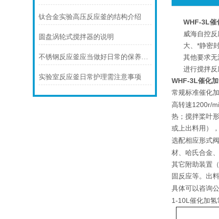
钛合金实验高压反应釜的结构介绍
WHF-3
威海自控反
圆盘涡轮式搅拌器的说明
大、*静密
不锈钢反应釜应当做好日常的保养和保护
其他要求无
进行搅拌反
实验室反应釜日常护理需注意事项
WHF-3L催
催化
常规标准
1200r/mi
高转速
热；搅拌桨叶
或上出料用）
选配相应形式
材、哈氏合金
其它附助装置
固反应等。出
具体可以咨询
1-10L催化加氢