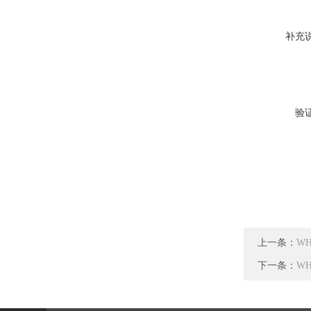
补充
验
上一条：
W
下一条：
W