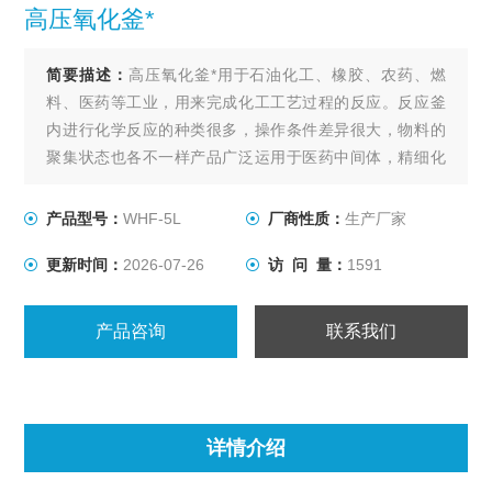
高压氧化釜*
简要描述：
高压氧化釜*用于石油化工、橡胶、农药、燃
料、医药等工业，用来完成化工工艺过程的反应。反应釜
内进行化学反应的种类很多，操作条件差异很大，物料的
聚集状态也各不一样产品广泛运用于医药中间体，精细化
工，特殊化学品，香精，农业化学，油漆和涂料，清洁剂
和表面活性剂，聚合体，有机化学，石油化工，树脂，催
产品型号：
WHF-5L
厂商性质：
生产厂家
化剂等各种行业。
更新时间：
2026-07-26
访 问 量：
1591
产品咨询
联系我们
详情介绍