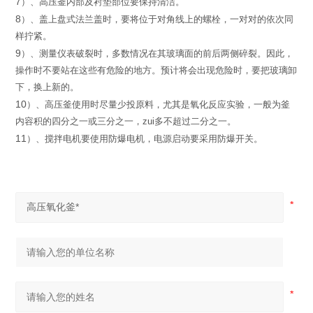
7
）
、高压釜内部及衬垫部位要保持清洁。
8
）
、
盖上盘式法兰盖时，
要将位于对角线上的螺栓，
一对对的依
次同
样拧紧。
9
）
、
测量仪表破裂时，多数情况在其玻璃面的前后两侧碎裂。因
此，
操作时不要站在这些有危险的地方。预计将会出现危险时，
要把
玻璃卸
下，换上新的。
10
）
、高压釜使用时尽量少投原料，尤其是氧化反应实验，一般
为釜
内容积的四分之一或三分之一，zui多不超过二分之一。
11
）
、搅拌电机要使用防爆电机，电源启动要采用防爆开关。