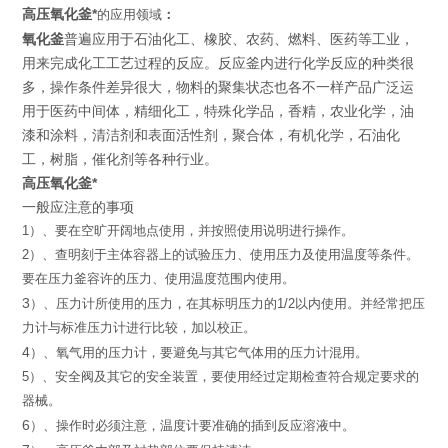
高压氧化釜*
的应用领域
：
氧化釜
普遍应用于石油化工、橡胶、农药、燃料、医药等工业，
用来完成化工工艺过程的反应。反应釜内进行化学反应的种类很
多，操作条件差异很大，物料的聚集状态也各不一样产品广泛运
用于医药中间体，精细化工，特殊化学品，香精，农业化学，油
漆和涂料，清洁剂和表面活性剂，聚合体，有机化学，石油化
工，树脂，催化剂等各种行业。
高压氧化釜*
一般应注意的事项
1
）
、
要在空旷开阔地点使用，并按照使用说明进行操作。
2
）
、
查明刻于主体容器上的试验压力、
使用压力及使用温度
等条件。
要在压力釜容许的压力、使用温度范围内使用。
3
）
、压力计所使用的压力，在其标明压力的
1/2
以内使用。
并经常把压
力计与标准压力计进行比较，加以校正。
4
）
、氧气用的压力计，要避免与其它气体用的压力计混用。
5
）
、
安全阀及其它的安全装置，
要使用经过定期检查符合规定要
求的
器械。
6
）
、操作时必须注意，温度计要准确的插到反应溶液中。