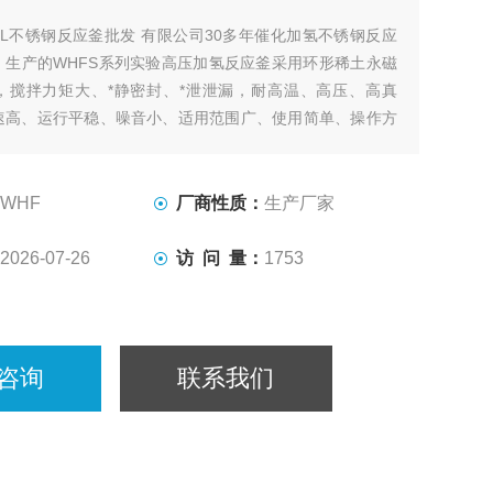
3L不锈钢反应釜批发 有限公司30多年催化加氢不锈钢反应
，生产的WHFS系列实验高压加氢反应釜采用环形稀土永磁
，搅拌力矩大、*静密封、*泄泄漏，耐高温、高压、高真
速高、运行平稳、噪音小、适用范围广、使用简单、操作方
是实验室进行加氢或其他要求无泄漏的各种搅拌反应的理想
WHF
厂商性质：
生产厂家
2026-07-26
访 问 量：
1753
咨询
联系我们