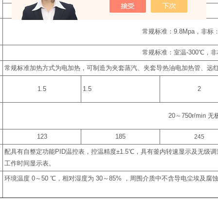
1
2
3
常规标准：
9.8Mpa
，非标
常规标准：室温
-300
℃
，非
常规标准加热方式为电加热，可制造为夹套蒸汽、夹套导热油电加热管、远
1.5
1.5
2
20
～
750r/min
无
123
185
245
配具有自整定功能
PID
温控表，控温精度
±1.5
℃
，具有釜内转速显示及无级调
工作时间显示表。
环境温度
0
～
50
℃
，相对湿度为
30
～
85%
，周围介质中不含导电尘埃及腐