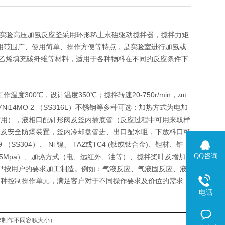
列实验高压加氢反应釜采用环形稀土永磁驱动搅拌器，搅拌力矩
适用范围广、使用简单、操作方便等特点，是实验室进行加氢或
乙烯填充碳纤维等材料，适用于各种物料在不同的反应条件下
300
350
20-750r/min
工作温度
℃，设计温度
℃；搅拌转速
，zui
7Ni14MO 2
SS316L
（
）不锈钢等多种可选；加热方式为电加
空用），液相口配针形阀及釜内插底管（反应过程中可用来取样
表及安全防爆装置，釜内冷却盘管进、出口配水咀，下放料口可
9
SS304
Ni
TA2
TC4 (
)
（
）、
镍、
或
钛或钛合金
、钽材、锆
QQ咨询
35Mpa
）、加热方式（电、远红外、油等）、搅拌桨叶及增加
*按用户的要求加工制造。例如：气液反应、气液固反应、液
多种控制操作单元，满足客户对于不同操作要求及价位的需求，
电话
求制作不同容积大小）