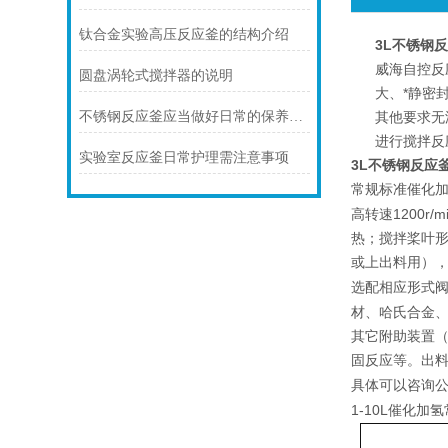
钛合金实验高压反应釜的结构介绍
3L不锈钢
威海自控反
圆盘涡轮式搅拌器的说明
大、*静密
不锈钢反应釜应当做好日常的保养和保护
其他要求无
进行搅拌反
实验室反应釜日常护理需注意事项
3L不锈钢反应
催化
常规标准
1200r/mi
高转速
热；搅拌桨叶
或上出料用）
选配相应形式
材、哈氏合金
其它附助装置
固反应等。出
具体可以咨询
1-10L催化加氢