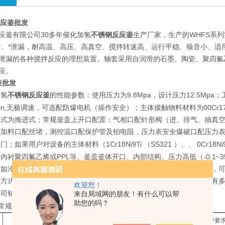
反应釜批发
应釜有限公司30多年催化加氢
不锈钢反应釜
生产厂家，生产的WHFS系
封、*泄漏，耐高温、高压、高真空、搅拌转速高、运行平稳、噪音小、
泄漏的各种搅拌反应的理想装置。轴套采用自润滑的石墨、陶瓷、聚四氟
应。
釜批发
加氢
不锈钢反应釜
9.8Mpa
12.5Mpa
的性能参数：使用压力为
，设计压力
；
n,
00Cr1
无极调速，可选配防爆电机（操作安全）；主体接触物料材料为
形式为推进式；常规釜盖上开口配置：气相口配针形阀（进、排气、抽真
，加料口配丝堵，测控温口配保护管及铂电阻，压力表安全爆破口配压力
1Cr18Ni9Ti
SS321
0Cr18Ni
阀门；如果用户对设备的主体材料（
（
）、、
PPL
-0.1~
、内衬聚四氟乙烯或
等、釜盖釜体开口、内部结构、压力高低（
（如冷凝回流装置、恒压加料罐、接收装置、冷凝器等）等有特殊要求，可
料方式有上出料和下出料两种，供用户订货时选用。同时公司反应釜配有
欢迎您！
5757988
来自局域网的朋友！有什么可以帮
公司销售部工程师（
）。
助您的吗？
常规性能配置表
标配公称容积
L
（也可按客户要