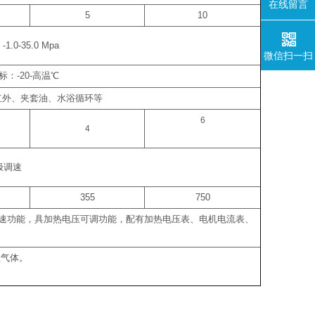
在线留言
5
10
：
-1.0-35.0 Mpa
微信扫一扫
标：
-20-
高温
℃
红外、夹套油、水浴循环等
6
4
极调速
355
750
速功能，具加热电压可调功能，配有加热电压表、电机电流表、
蚀气体。