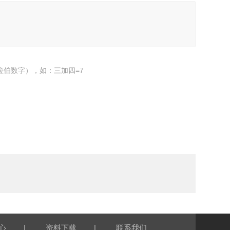
拉伯数字），如：三加四=7
|
|
心
资料下载
联系我们