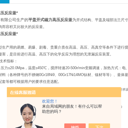
压反应釜*
釜有限公司生产的
平盖开式磁力高压反应釜
为
开式结构、平盖及端部法兰尺
构而容积又比较大的反应釜。
压反应釜*
型生产用的易燃、易爆、剧毒、贵重介质在高温、高压、高真空等条件下进行搅
侵害，是目前进行高温、高压下的化学反应为理想的无泄漏反应装置。
技术指标：
0L，压力≤20.0Mpa，温度≤450℃，搅拌转速20-500r/min变频调速，
料（各种牌号的不锈钢0Gr18Ni9、00Gr17Ni14MO钛材、镍材等等）
配套等都可根据用户的要求任意选配。
L
公称容积
（其他容积可以按客户要求
100
200
300
500
1000
欢迎您！
来自局域网的朋友！有什么可以帮
450/640
600/910
600/1290
800/1100
1000/1390
助您的吗？
0.5
0.8
1.0
1.2
2.5-4