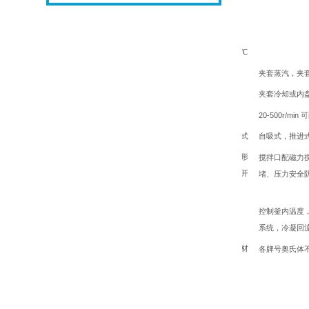
工作压力
夹套压力
工作温度
℃
加热方式
夹套蒸汽，夹
冷却方式
夹套冷却或内
搅拌转速
20-500r/min
可
搅拌桨形式
自吸式，推进
釜盖开口形
搅拌口配磁力
式（常规开
堵、压力安全
口）
控制系统
控制釜内温度
系统，冷凝回
釜体主要材
各牌号奥氏体
质