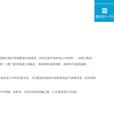
微信扫一扫
液相口配针形阀配釜内插底管（反应过程中取样或上出料用）、加料口配丝
阀门（阀门形式根据介质确定，有固体料选用球阀，液体料可选用展阀）。
转速表及工作时间显示表。可以配套连续操作控制系统如气体增压泵，恒压加料
200
向不锈钢、钽材等。内还可喷涂四氟乙烯（工作温度低于
度）