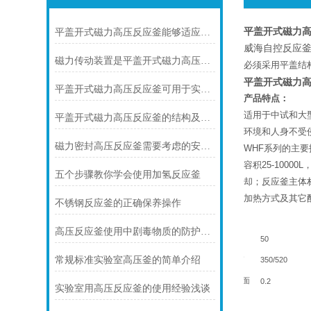
平盖开式磁力高
平盖开式磁力高压反应釜能够适应多种反应条件
威海自控反应
磁力传动装置是平盖开式磁力高压反应釜的关键部件
必须采用平盖结
平盖开式磁力高
平盖开式磁力高压反应釜可用于实现高温、高压下的化学反应
产品特点：
适用于中试和大
平盖开式磁力高压反应釜的结构及操作使用
环境和人身不受
磁力密封高压反应釜需要考虑的安全操作规程
WHF系列
的主要
容积25-1000
五个步骤教你学会使用加氢反应釜
却；反应釜主体材
加热方式及其它
不锈钢反应釜的正确保养操作
项目
高压反应釜使用中剧毒物质的防护措施
50
常规标准实验室高压釜的简单介绍
/
350/520
内径
内高
盘管传热面
0.2
实验室用高压反应釜的使用经验浅谈
2
m
积