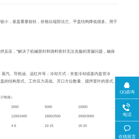
寸较小，釜盖重量较轻，价格比端部法兰、平盖结构降低很多。用于
拌反应，*解决了机械密封和填料密封无法克服的泄漏问题，确保
加热方式：电、蒸汽、导热油、远红外等；冷却方式：夹套冷却或釜内盘管冷
、釜体釜盖的结构形式、工作压力高低、开口方位数量、搅拌桨叶的形式、
QQ咨询
设计制造）
2000
5000
10000
电话
1200/2400
1800/2500
2000/3000
4-6
10-15
16-20
在线留言