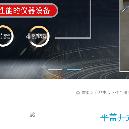
>
>
首页
产品中心
生产用
平盖开