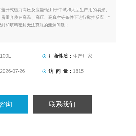
平盖开式磁力高压反应釜*适用于中试和大型生产用的易燃、
、贵重介质在高温、高压、高真空等条件下进行搅拌反应，*
密封和填料密封无法克服的泄漏问题；
100L
厂商性质：
生产厂家
2026-07-26
访 问 量：
1815
咨询
联系我们