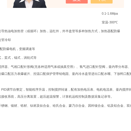
-0.1-15.0Mpa
0.1-1.6Mpa
-300
室温
℃
套导热油电加热管（或循环）加热，远红外，外半盘管等多种加热方式，加热器配防爆
盘管冷却
配防爆电机，变频调速等
式，桨式，锚式，涡轮式等
(
搅拌器、气相口配针形阀
充各种适用气体或抽真空用）、氢气进口配针型阀，釜内带分布器、
防爆口配压力表爆破片、控温口配保护管带铂电阻、釜内冷水盘管进出口配水嘴、下放料口配
PID
，
调节自整定，智能程序升温，控制搅拌转速，配有加热电压表、电机电流表、釜内搅拌
流接收系统，高压分离装置，超压超温报警，计算机远程控制及数据采集记录等。
不锈钢、镍材、锆材、钛材及钛合金、哈氏合金、蒙乃尔合金、因科镍合金、铝及铝合金、双