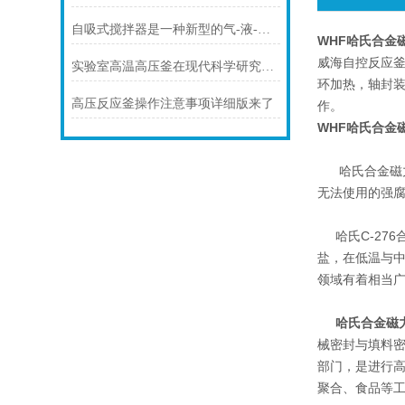
自吸式搅拌器是一种新型的气-液-固三相立式搅拌装置
WHF哈氏合金
威海自控反应
实验室高温高压釜在现代科学研究中的重要性
环加热，轴封
高压反应釜操作注意事项详细版来了
作。
WHF哈氏合金
哈氏合金磁力反
无法使用的强
哈氏C-276
盐，在低温与
领域有着相当
哈氏合金磁
械密封与填料密
部门，是进行高
聚合、食品等