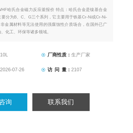
WHF哈氏合金磁力反应釜报价 特点：哈氏合金是镍基合金
要分为B、C、G三个系列，它主要用于铁基Cr-Ni或Cr-Ni-
 、非金属材料等无法使用的强腐蚀性介质场合，在国外已广
油、化工、环保等诸多领域。
10L
厂商性质：
生产厂家
2026-07-26
访 问 量：
2107
咨询
联系我们