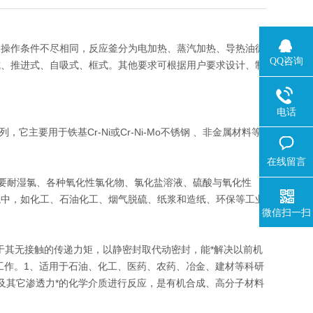
、操作条件不尽相同，反应釜分为电加热、蒸汽加热、导热油循
QQ咨询
式、推进式、自吸式、框式。其他要求可根据用户要求设计、制
电话
要用于铁基Cr-Ni或Cr-Ni-Mo不锈钢 、非金属材料等
在线留言
。主要耐湿氯、各种氧化性氯化物、氯化盐溶液、硫酸与氧化性
境中，如化工、石油化工、烟气脱硫、纸浆和造纸、环保等工业
微信扫一扫
于其无接触的传递力矩，以静密封取代动密封，能*解决以前机
工作。1、适用于石油、化工、医药、农药、冶金、建材等科研
及其它渗透力*的化学介质进行反应，是有机合成、高分子材料