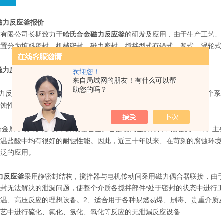
磁力反应釜报价
釜有限公司长期致力于
哈氏合金磁力反应釜
的研发及应用，由于生产工艺
装置分为填料密封、机械密封、磁力密封。搅拌型式有锚式、浆式、涡轮
磁力反应釜报价
欢迎您！
来自局域网的朋友！有什么可以帮
助您的吗？
应釜特点：哈氏合金是镍基合金一种，目前主要分为B、C、G三个系列，它主
腐蚀性介质场合，在国外已广泛应用于石油、化工、环保等诸多领域。
合金属于镍-钼-铬-铁-钨系镍基合金。它是现代金属材料中耐蚀的一种
中温盐酸中均有很好的耐蚀性能。因此，近三十年以来、在苛刻的腐蚀环
广泛的应用。
力反应釜
采用静密封结构，搅拌器与电机传动间采用磁力偶合器联接，由
封无法解决的泄漏问题，使整个介质各搅拌部件*处于密封的状态中进行
温、高压反应的理想设备。2、适合用于各种易燃易爆、剧毒、贵重介质
工艺中进行硫化、氟化、氢化、氧化等反应的无泄漏反应设备