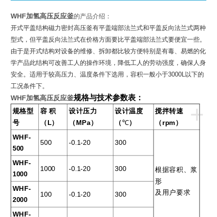
WHF加氢高压反应釜
的产品介绍：
开式平盖结构磁力密封高压釜有平盖端部法兰式和平盖反向法兰式两种
型式，但平盖反向法兰式在价格方面要比平盖端部法兰式要便宜一些。
由于是开式结构对设备的维修、拆卸都比较方便特别是有毒、易燃的化
学产品此结构可改善工人的操作环境，降低工人的劳动强度，确保人身
安全。适用于较高压力、温度条件下选用，容积一般小于
3000L
以下的
工况条件下。
规格与技术参数表
：
WHF加氢高压反应釜
+
规格型
容 积
设计压力
设计温度
搅拌转速
号
（L）
（MPa）
（
℃
）
（rpm）
WHF-
500
-0.1-20
300
500
WHF-
1000
-0.1-20
300
根据容积、浆
1000
形
WHF-
及用户要求
100
-0.1-20
300
2000
WHF-