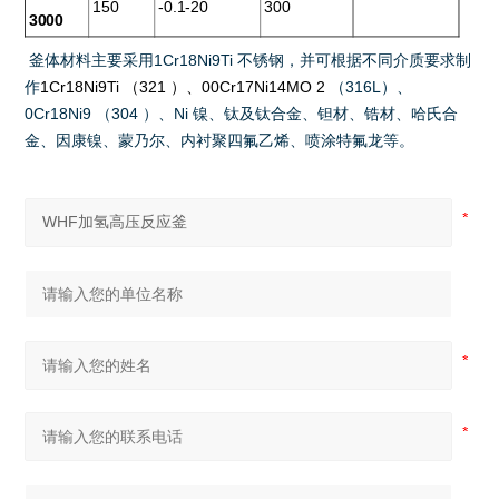
150
-0.1-20
300
3000
釜体材料主要采用
1Cr18Ni9Ti
不锈钢，并可根据不同介质要求制
作
1Cr18Ni9Ti
（
321
）、
00Cr17Ni14MO 2
（
316L
）、
0Cr18Ni9
（
304
）、
Ni
镍、钛及钛合金、钽材、锆材、哈氏合
金、因康镍、蒙乃尔、内衬聚四氟乙烯、喷涂特氟龙等
。