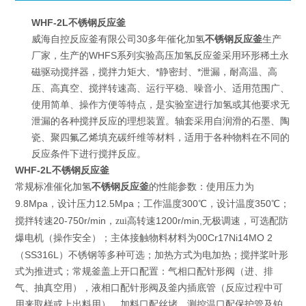
WHF-2L不锈钢反应釜
威海自控反应釜有限公司30多年催化加氢
不锈钢反应釜
生产
厂家，生产的WHFS系列实验高压加氢反应釜采用环形稀土永
磁驱动搅拌器，搅拌力矩大、*静密封、*泄漏，耐高温、高
压、高真空、搅拌转速高、运行平稳、噪音小、适用范围广、
使用简单、操作方便等特点，是实验室进行加氢或其他要求无
泄漏的各种搅拌反应的理想装置。轴套采用自润滑的石墨、陶
瓷、聚四氟乙烯填充碳纤维等材料，适用于各种物料在不同的
反应条件下进行搅拌反应。
WHF-2L不锈钢反应釜
催化加氢
不锈钢反应釜
常规标准
的性能参数：使用压力为
9.8Mpa
12.5Mpa
300
350
，设计压力
；工作温度
℃，设计温度
℃；
20-750r/min
1200r/min,
搅拌转速
，zui高转速
无极调速，可选配防
00Cr17Ni14MO 2
爆电机（操作安全）；主体接触物料材料为
SS316L
（
）不锈钢等多种可选；加热方式为电加热；搅拌桨叶形
式为推进式；常规釜盖上开口配置：气相口配针形阀（进、排
气、抽真空用），液相口配针形阀及釜内插底管（反应过程中可
用来取样或上出料用），加料口配丝堵，测控温口配保护管及铂