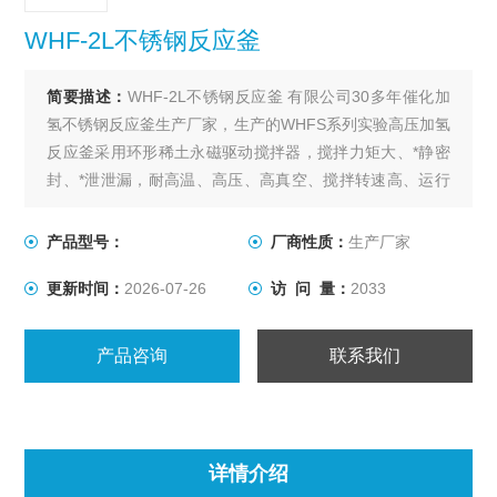
WHF-2L不锈钢反应釜
简要描述：
WHF-2L不锈钢反应釜 有限公司30多年催化加
氢不锈钢反应釜生产厂家，生产的WHFS系列实验高压加氢
反应釜采用环形稀土永磁驱动搅拌器，搅拌力矩大、*静密
封、*泄泄漏，耐高温、高压、高真空、搅拌转速高、运行
平稳、噪音小、适用范围广、使用简单、操作方便等特
点，是实验室进行加氢或其他要求无泄漏的各种搅拌反应
产品型号：
厂商性质：
生产厂家
的理想装置。
更新时间：
2026-07-26
访 问 量：
2033
产品咨询
联系我们
详情介绍