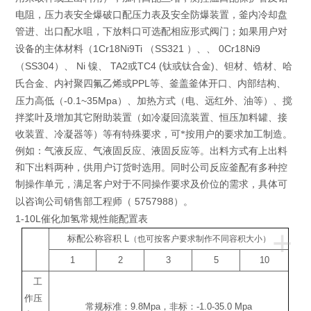
电阻，压力表安全爆破口配压力表及安全防爆装置，釜内冷却盘
管进、出口配水咀，下放料口可选配相应形式阀门；如果用户对
1Cr18Ni9Ti
SS321
0Cr18Ni9
设备的主体材料（
（
）、、
SS304
Ni
TA2
TC4 (
)
（
）、
镍、
或
钛或钛合金
、钽材、锆材、哈
PPL
氏合金、内衬聚四氟乙烯或
等、釜盖釜体开口、内部结构、
-0.1~35Mpa
压力高低（
）、加热方式（电、远红外、油等）、搅
拌桨叶及增加其它附助装置（如冷凝回流装置、恒压加料罐、接
收装置、冷凝器等）等有特殊要求，可*按用户的要求加工制造。
例如：气液反应、气液固反应、液固反应等。出料方式有上出料
和下出料两种，供用户订货时选用。同时公司反应釜配有多种控
制操作单元，满足客户对于不同操作要求及价位的需求，具体可
5757988
以咨询公司销售部工程师（
）。
1-10L催化加氢
常规性能配置表
+
标配公称容积
L
（也可按客户要求制作不同容积大小）
1
2
3
5
10
工
作压
常规标准：
9.8Mpa
，非标：
-1.0-35.0 Mpa