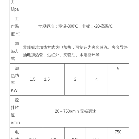
力
Mpa
工
作温
常规标准：室温
-300
℃
，非标：
-20-
高温
℃
度
℃
加
常规标准加热方式为电加热，可制造为夹套蒸汽、夹套导热
热方
油电加热管、远红外、夹套油、水浴循环等
式
加
6
热功
1.5
1.5
2
4
率
KW
搅
拌转
20
～
750r/min
无极调速
速
r/min
电
750