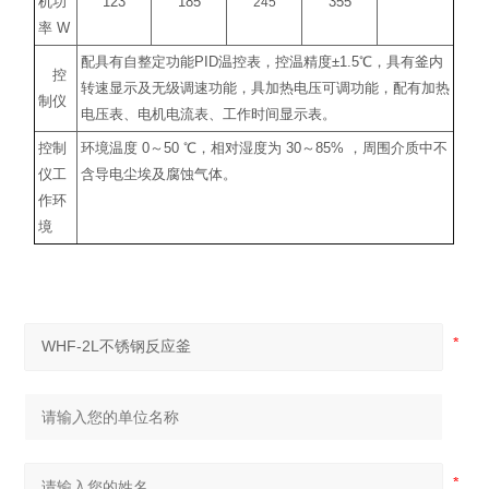
机功
123
185
245
355
率
W
配具有自整定功能
PID
温控表，控温精度
±1.5
℃
，具有釜内
控
转速显示及无级调速功能，具加热电压可调功能，配有加热
制仪
电压表、电机电流表、工作时间显示表。
控制
环境温度
0
～
50
℃
，相对湿度为
30
～
85%
，周围介质中不
仪工
含导电尘埃及腐蚀气体。
作环
境