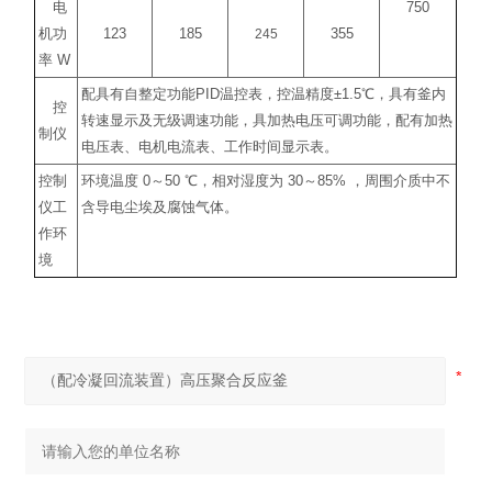
电
750
机功
123
185
245
355
率
W
配具有自整定功能
PID
温控表，控温精度
±1.5
℃
，具有釜内
控
转速显示及无级调速功能，具加热电压可调功能，配有加热
制仪
电压表、电机电流表、工作时间显示表。
控制
环境温度
0
～
50
℃
，相对湿度为
30
～
85%
，周围介质中不
仪工
含导电尘埃及腐蚀气体。
作环
境