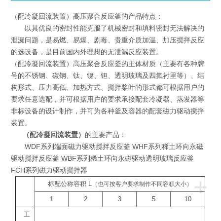
（配冷凝回流装置）高压聚合反应釜的产品特点：
以其优良的密封性能克服了机械密封和填料密封无法解决的
泄漏问题，是易燃、易爆、剧毒、贵重介质加温、加压搅拌反应
的选设备，是目前国内外理想的无泄漏反应装置。
（配冷凝回流装置）高压聚合反应釜的主体材质（主要有各种牌
号的不锈钢、碳钢、钛、镍、钽、透明玻璃及四氟衬里等）、结
构形式、压力高低、加热方式、搅拌桨叶的形式都可根据用户的
要求任意选配，并可根据用户的要求承接配套冷凝器、蒸发器等
非标设备的设计制作，并可为各种釜及容器的配套磁力驱动搅拌
装置。
（配冷凝回流装置）
的主要产品：
WDF系列端面磁力驱动搅拌反应釜 WHF系列稀土环向永磁
驱动搅拌反应釜 WBF系列稀土环向永磁驱动透明玻璃反应釜
FCH系列磁力驱动搅拌器
+
标配公称容积
L
（也可按客户要求制作不同容积大小）
1
2
3
5
10
工