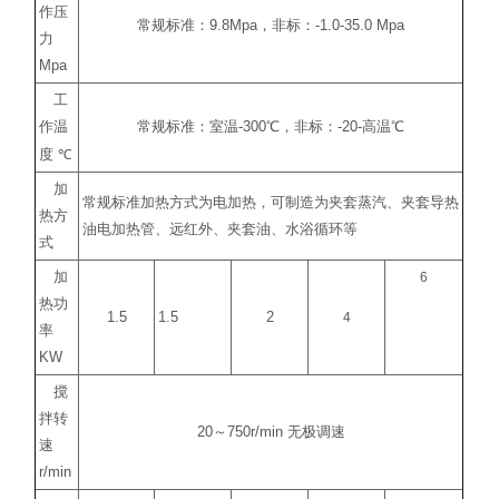
作压
常规标准：
9.8Mpa
，非标：
-1.0-35.0 Mpa
力
Mpa
工
作温
常规标准：室温
-300
℃
，非标：
-20-
高温
℃
度
℃
加
常规标准加热方式为电加热，可制造为夹套蒸汽、夹套导热
热方
油电加热管、远红外、夹套油、水浴循环等
式
加
6
热功
1.5
1.5
2
4
率
KW
搅
拌转
20
～
750r/min
无极调速
速
r/min