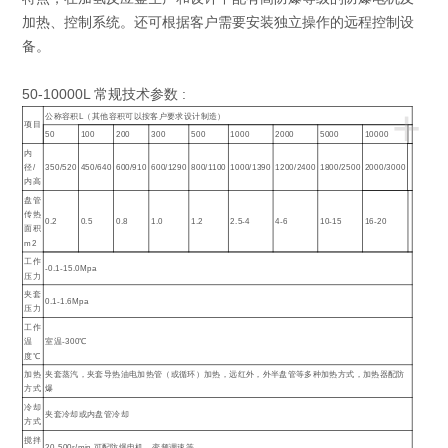
加热、控制系统。还可根据客户需要安装独立操作的远程控制设
备。
50-10000L 常规技术参数 :
+
公称容积L（其他容积可以按客户要求设计制造）
项目
50
100
200
300
500
1000
2000
5000
10000
内
径/
350/520
450/640
600/910
600/1290
800/1100
1000/1390
1200/2400
1800/2500
2000/3000
内高
盘管
传热
0.2
0.5
0.8
1.0
1.2
2.5-4
4-6
10-15
16-20
面积
m2
工作
-0.1-15.0Mpa
压力
夹套
0.1-1.6Mpa
压力
工作
温
室温-300℃
度℃
加热
夹套蒸汽，夹套导热油电加热管（或循环）加热，远红外，外半盘管等多种加热方式，加热器配防
方式
爆
冷却
夹套冷却或内盘管冷却
方式
搅拌
20-500r/min 可配防爆电机，变频调速等