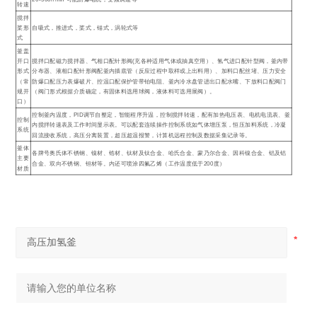
转速
搅拌
桨形
自吸式，推进式，桨式，锚式，涡轮式等
式
釜盖
开口
搅拌口配磁力搅拌器、气相口配针形阀(充各种适用气体或抽真空用）、氢气进口配针型阀，釜内带
形式
分布器、液相口配针形阀配釜内插底管（反应过程中取样或上出料用）、加料口配丝堵、压力安全
（常
防爆口配压力表爆破片、控温口配保护管带铂电阻、釜内冷水盘管进出口配水嘴、下放料口配阀门
规开
（阀门形式根据介质确定，有固体料选用球阀，液体料可选用展阀）。
口）
控制釜内温度，PID调节自整定，智能程序升温，控制搅拌转速，配有加热电压表、电机电流表、釜
控制
内搅拌转速表及工作时间显示表。可以配套连续操作控制系统如气体增压泵，恒压加料系统，冷凝
系统
回流接收系统，高压分离装置，超压超温报警，计算机远程控制及数据采集记录等。
釜体
各牌号奥氏体不锈钢、镍材、锆材、钛材及钛合金、哈氏合金、蒙乃尔合金、因科镍合金、铝及铝
主要
合金、双向不锈钢、钽材等。内还可喷涂四氟乙烯（工作温度低于200度）
材质