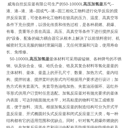
威海自控反应釜有限公司生产的50-10000L
高压加氢釜
系气--
液、液--液、液--固或气--液--固三相化工物料进行化学反应的搅
拌反应装置，可使各种化工物料在较高的压力、温度、高真空等
条件下充分搅拌，以强化传质和传热过程，是各种易燃、易爆、
有毒、贵重等介质在高温、高压、高真空等条件下进行搅拌反应
的*设备。配备的磁力耦合器它从根本上解决了以前填料密封、机
械密封无法克服的轴封泄漏问题，无任何泄漏和污染，使用寿命
长、免维修。
50-10000L
高压加氢釜
釜体材料可采用碳锰钢、各种牌号的不锈
钢、钛及钛合金、镍、哈氏合金、锆及其复合材料等氢化釜釜的
主体材料、釜体、釜盖上的开孔尺寸、数量、加热方式、釜内结
构、搅拌转速、搅拌桨叶的形式均可根据用户要求进行设计；加
热方式有夹套蒸汽、夹套导热油电加热、夹套油浴循环、远红外
等形式供用户订货时任意选配。加氢反应釜对有抛光要求的釜体
内表面，可达到镜面抛光水平，对高粘度的物料可加工成锥形
底，便于放料、清洗。根据加氢反应釜的制造结构可分为开式平
盖反应釜、开式椭圆封头式反应釜和闭式反应釜三大类，每一种
结构都有它的适用范围和优缺点。同时，针对氢气易爆炸燃烧的
特点，在加氢反应釜生产和设计中配有高防爆等级的防爆电机及