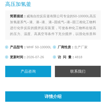
高压加氢釜
简要描述：
威海自控反应釜有限公司专业的50-10000L高压
加氢釜系气--液、液--液、液--固或气--液--固三相化工物料
进行化学反应的搅拌反应装置，可使各种化工物料在较高
的压力、温度、高真空等条件下充分搅拌，以强化传质和
传热过程，是各种易燃、易爆、有毒、贵重等介质在高
温、高压、高真空等条件下进行搅拌反应的设备。
产品型号：
WHF 50-10000L
厂商性质：
生产厂家
更新时间：
2026-07-26
访 问 量：
4818
产品咨询
联系我们
详情介绍